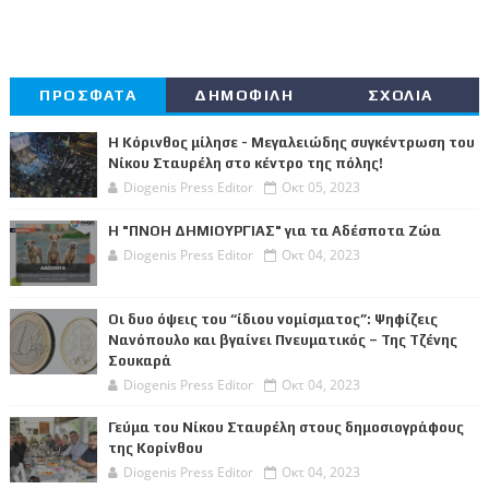
ΠΡΟΣΦΑΤΑ
ΔΗΜΟΦΙΛΗ
ΣΧΟΛΙΑ
Η Κόρινθος μίλησε - Μεγαλειώδης συγκέντρωση του
Νίκου Σταυρέλη στο κέντρο της πόλης!
Diogenis Press Editor
Οκτ 05, 2023
Η "ΠΝΟΗ ΔΗΜΙΟΥΡΓΙΑΣ" για τα Αδέσποτα Ζώα
Diogenis Press Editor
Οκτ 04, 2023
Οι δυο όψεις του “ίδιου νομίσματος”: Ψηφίζεις
Νανόπουλο και βγαίνει Πνευματικός – Της Τζένης
Σουκαρά
Diogenis Press Editor
Οκτ 04, 2023
Γεύμα του Νίκου Σταυρέλη στους δημοσιογράφους
της Κορίνθου
Diogenis Press Editor
Οκτ 04, 2023