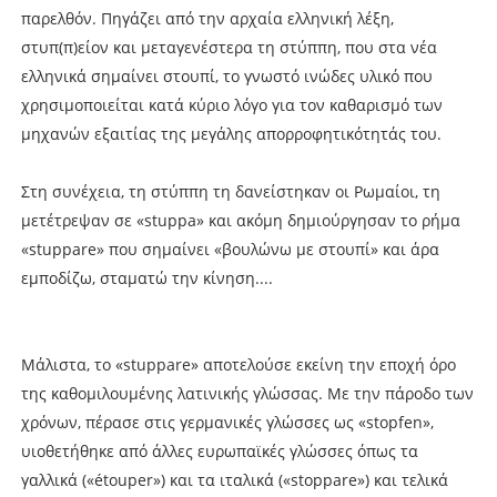
παρελθόν. Πηγάζει από την αρχαία ελληνική λέξη,
στυπ(π)είον και μεταγενέστερα τη στύππη, που στα νέα
ελληνικά σημαίνει στουπί, το γνωστό ινώδες υλικό που
χρησιμοποιείται κατά κύριο λόγο για τον καθαρισμό των
μηχανών εξαιτίας της μεγάλης απορροφητικότητάς του.
Στη συνέχεια, τη στύππη τη δανείστηκαν οι Ρωμαίοι, τη
μετέτρεψαν σε «stuppa» και ακόμη δημιούργησαν το ρήμα
«stuppare» που σημαίνει «βουλώνω με στουπί» και άρα
εμποδίζω, σταματώ την κίνηση....
Μάλιστα, το «stuppare» αποτελούσε εκείνη την εποχή όρο
της καθομιλουμένης λατινικής γλώσσας. Με την πάροδο των
χρόνων, πέρασε στις γερμανικές γλώσσες ως «stopfen»,
υιοθετήθηκε από άλλες ευρωπαϊκές γλώσσες όπως τα
γαλλικά («étouper») και τα ιταλικά («stoppare») και τελικά