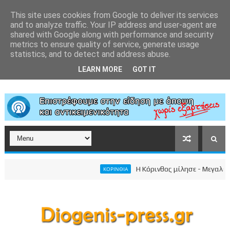
This site uses cookies from Google to deliver its services
and to analyze traffic. Your IP address and user-agent are
shared with Google along with performance and security
metrics to ensure quality of service, generate usage
statistics, and to detect and address abuse.
LEARN MORE
GOT IT
Η Κόρινθος μίλησε - Μεγαλειώδης 
ΚΟΡΙΝΘΙΑ
ροσωπικού