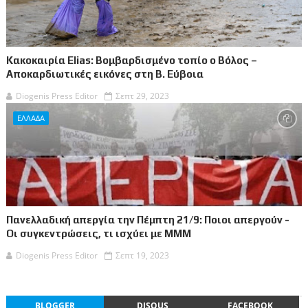
Κακοκαιρία Elias: Βομβαρδισμένο τοπίο ο Βόλος –
Αποκαρδιωτικές εικόνες στη Β. Εύβοια
Diogenis Press Editor
Σεπτ 29, 2023
ΕΛΛΑΔΑ
Πανελλαδική απεργία την Πέμπτη 21/9: Ποιοι απεργούν -
Οι συγκεντρώσεις, τι ισχύει με ΜΜΜ
Diogenis Press Editor
Σεπτ 19, 2023
BLOGGER
DISQUS
FACEBOOK