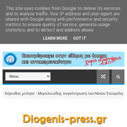
This site uses cookies from Google to deliver its services
and to analyze traffic. Your IP address and user-agent are
shared with Google along with performance and security
metrics to ensure quality of service, generate usage
statistics, and to detect and address abuse.
LEARN MORE
GOT IT
όρινθος μίλησε - Μεγαλειώδης συγκέντρωση του Νίκου Σταυρέλη στο κέ