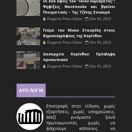
Οι δυο όψεις του “ίδιου νομίσματος”:
Ψηφίζεις Νανόπουλο και βγαίνει
Πνευματικός – Της Τζένης Σουκαρά
Diogenis Press Editor
Οκτ 04, 2023
Γεύμα του Νίκου Σταυρέλη στους
δημοσιογράφους της Κορίνθου
Diogenis Press Editor
Οκτ 04, 2023
Δασαρχείο Κορίνθου: Πρόσληψη
προσωπικού
Diogenis Press Editor
Οκτ 03, 2023
ΔΥΟ ΛΟΓΙΑ
Επιστροφή στην είδηση, χωρίς
εξαρτήσεις, χωρίς υποχρεώσεις.
Μαζί γινόμαστε ξανά
πρωταγωνιστές χωρίς να
ψάχνουμε κάποιους να