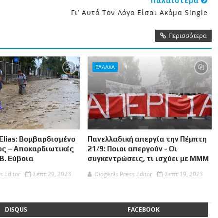
Παλαιότερα
Γι’ Αυτό Τον Λόγο Είσαι Ακόμα Single
Περισσότερα
ΕΛΛΑΔΑ
Elias: Βομβαρδισμένο
Πανελλαδική απεργία την Πέμπτη
ος – Αποκαρδιωτικές
21/9: Ποιοι απεργούν - Οι
 Β. Εύβοια
συγκεντρώσεις, τι ισχύει με ΜΜΜ
s Editor
Σεπτ 29, 2023
Diogenis Press Editor
Σεπτ 19, 2023
DISQUS
FACEBOOK