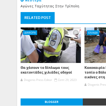
Νεότερα
Αγώνες Ταχύτητας Στην Τρίπολη
RELATED POST
ΔΙΑΦΟΡΑ
ΕΛΛΑΔΑ
Θα χάσουν το δίπλωμα τους
Κακοκαιρία 
εκατοντάδες χιλιάδες οδηγοί
τοπίο ο Βόλ
εικόνες στη
Diogenis Press Editor
Σεπτ 29, 2023
Diogenis Pres
BLOGGER