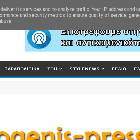
eliver its services and to analyze traffic. Your IP address and 
ormance and security metrics to ensure quality of service, gen
abuse.
ΠΑΡΑΠΟΛΙΤΙΚΑ
ΖΩΗ
STYLENEWS
ΓΕΛΙΟ
Ε