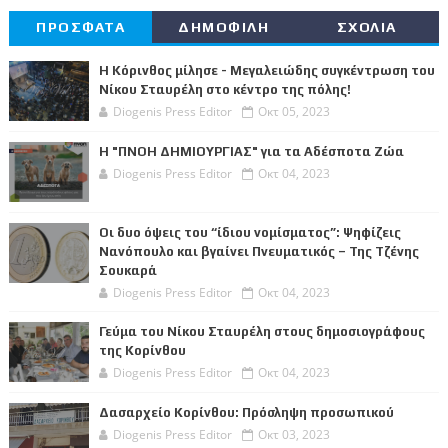
ΠΡΟΣΦΑΤΑ
ΔΗΜΟΦΙΛΗ
ΣΧΟΛΙΑ
Η Κόρινθος μίλησε - Μεγαλειώδης συγκέντρωση του
Νίκου Σταυρέλη στο κέντρο της πόλης!
Diogenis Press Editor
Οκτ 05, 2023
Η "ΠΝΟΗ ΔΗΜΙΟΥΡΓΙΑΣ" για τα Αδέσποτα Ζώα
Diogenis Press Editor
Οκτ 04, 2023
Οι δυο όψεις του “ίδιου νομίσματος”: Ψηφίζεις
Νανόπουλο και βγαίνει Πνευματικός – Της Τζένης
Σουκαρά
Diogenis Press Editor
Οκτ 04, 2023
Γεύμα του Νίκου Σταυρέλη στους δημοσιογράφους
της Κορίνθου
Diogenis Press Editor
Οκτ 04, 2023
Δασαρχείο Κορίνθου: Πρόσληψη προσωπικού
Diogenis Press Editor
Οκτ 03, 2023