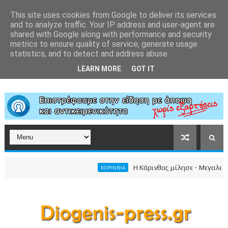
This site uses cookies from Google to deliver its services
and to analyze traffic. Your IP address and user-agent are
shared with Google along with performance and security
metrics to ensure quality of service, generate usage
statistics, and to detect and address abuse.
LEARN MORE
GOT IT
Η Κόρινθος μίλησε - Μεγαλειώδης 
ΚΟΡΙΝΘΙΑ