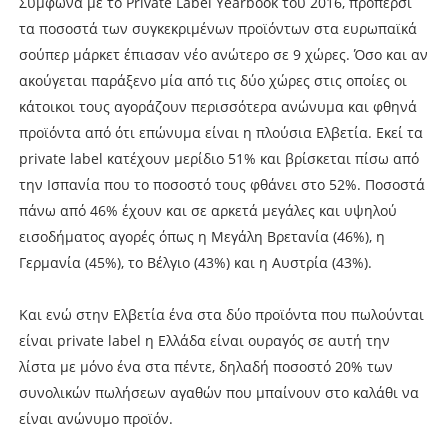
Σύμφωνα με το Private Label Yearbook του 2016, πρόπερσι
τα ποσοστά των συγκεκριμένων προϊόντων στα ευρωπαϊκά
σούπερ μάρκετ έπιασαν νέο ανώτερο σε 9 χώρες. Όσο και αν
ακούγεται παράξενο μία από τις δύο χώρες στις οποίες οι
κάτοικοι τους αγοράζουν περισσότερα ανώνυμα και φθηνά
προϊόντα από ότι επώνυμα είναι η πλούσια Ελβετία. Εκεί τα
private label κατέχουν μερίδιο 51% και βρίσκεται πίσω από
την Ισπανία που το ποσοστό τους φθάνει στο 52%. Ποσοστά
πάνω από 46% έχουν και σε αρκετά μεγάλες και υψηλού
εισοδήματος αγορές όπως η Μεγάλη Βρετανία (46%), η
Γερμανία (45%), το Βέλγιο (43%) και η Αυστρία (43%).
Και ενώ στην Ελβετία ένα στα δύο προϊόντα που πωλούνται
είναι private label η Ελλάδα είναι ουραγός σε αυτή την
λίστα με μόνο ένα στα πέντε, δηλαδή ποσοστό 20% των
συνολικών πωλήσεων αγαθών που μπαίνουν στο καλάθι να
είναι ανώνυμο προϊόν.