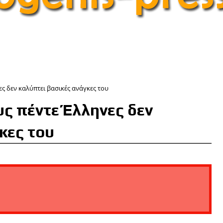
ες δεν καλύπτει βασικές ανάγκες του
υς πέντε Έλληνες δεν
κες του