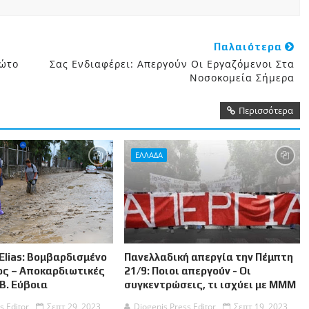
Παλαιότερα
ρώτο
Σας Ενδιαφέρει: Απεργούν Οι Εργαζόμενοι Στα
Νοσοκομεία Σήμερα
Περισσότερα
ΕΛΛΑΔΑ
Elias: Βομβαρδισμένο
Πανελλαδική απεργία την Πέμπτη
ος – Αποκαρδιωτικές
21/9: Ποιοι απεργούν - Οι
 Β. Εύβοια
συγκεντρώσεις, τι ισχύει με ΜΜΜ
s Editor
Σεπτ 29, 2023
Diogenis Press Editor
Σεπτ 19, 2023