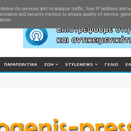
eliver its services and to analyze traffic. Your IP address and 
ormance and security metrics to ensure quality of service, gen
abuse.
ΠΑΡΑΠΟΛΙΤΙΚΑ
ΖΩΗ
STYLENEWS
ΓΕΛΙΟ
Ε