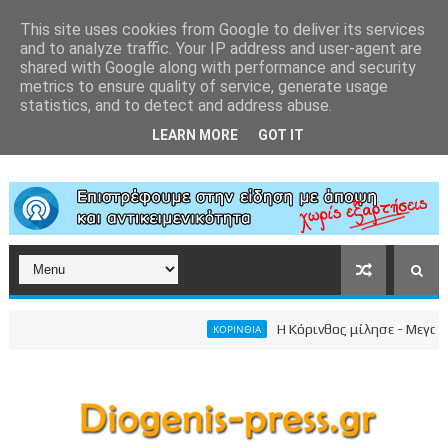
This site uses cookies from Google to deliver its services
and to analyze traffic. Your IP address and user-agent are
shared with Google along with performance and security
metrics to ensure quality of service, generate usage
statistics, and to detect and address abuse.
LEARN MORE
GOT IT
Η Κόρινθος μίλησε - Μεγαλειώδη
ΚΟΡΙΝΘΙΑ