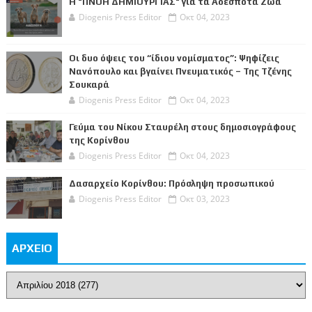
Η "ΠΝΟΗ ΔΗΜΙΟΥΡΓΙΑΣ" για τα Αδέσποτα Ζώα
Diogenis Press Editor
Οκτ 04, 2023
Οι δυο όψεις του “ίδιου νομίσματος”: Ψηφίζεις
Νανόπουλο και βγαίνει Πνευματικός – Της Τζένης
Σουκαρά
Diogenis Press Editor
Οκτ 04, 2023
Γεύμα του Νίκου Σταυρέλη στους δημοσιογράφους
της Κορίνθου
Diogenis Press Editor
Οκτ 04, 2023
Δασαρχείο Κορίνθου: Πρόσληψη προσωπικού
Diogenis Press Editor
Οκτ 03, 2023
ΑΡΧΕΙΟ