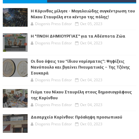
Η Κόρινθος μίλησε - Μεγαλειώδης συγκέντρωση του
Νίκου Σταυρέλη στο κέντρο της πόλης!
Diogenis Press Editor
Οκτ 05, 2023
Η "ΠΝΟΗ ΔΗΜΙΟΥΡΓΙΑΣ" για τα Αδέσποτα Ζώα
Diogenis Press Editor
Οκτ 04, 2023
Οι δυο όψεις του “ίδιου νομίσματος”: Ψηφίζεις
Νανόπουλο και βγαίνει Πνευματικός – Της Τζένης
Σουκαρά
Diogenis Press Editor
Οκτ 04, 2023
Γεύμα του Νίκου Σταυρέλη στους δημοσιογράφους
της Κορίνθου
Diogenis Press Editor
Οκτ 04, 2023
Δασαρχείο Κορίνθου: Πρόσληψη προσωπικού
Diogenis Press Editor
Οκτ 03, 2023