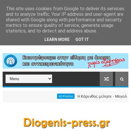
This site uses cookies from Google to deliver its services
and to analyze traffic. Your IP address and user-agent are
shared with Google along with performance and security
metrics to ensure quality of service, generate usage
statistics, and to detect and address abuse.
LEARN MORE
GOT IT
Η Κόρινθος μίλησε - Μεγαλειώδης 
ΚΟΡΙΝΘΙΑ