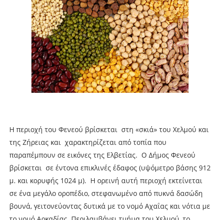
Η περιοχή του Φενεού βρίσκεται στη «σκιά» του Χελμού και
της Ζήρειας και χαρακτηρίζεται από τοπία που
παραπέμπουν σε εικόνες της Ελβετίας. Ο Δήμος Φενεού
βρίσκεται σε έντονα επικλινές έδαφος (υψόμετρο βάσης 912
μ. και κορυφής 1024 μ). Η ορεινή αυτή περιοχή εκτείνεται
σε ένα μεγάλο οροπέδιο, στεφανωμένο από πυκνά δασώδη
βουνά, γειτονεύοντας δυτικά με το νομό Αχαΐας και νότια με
το νομό Αρκαδίας. Περιλαμβάνει τμήμα του Χελμού, το