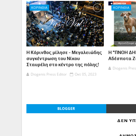
ΚΟΡΙΝΘΙΑ
ΚΟΡΙΝΘΙΑ
Η Κόρινθος μίλησε - Μεγαλειώδης
Η "ΠΝΟΗ ΔΗ
συγκέντρωση του Νίκου
Αδέσποτα 
Σταυρέλη στο κέντρο της πόλης!
Diogenis Pres
Diogenis Press Editor
Οκτ 05, 2023
BLOGGER
ΔΕΝ ΥΠ
ΔΗΜΟΣ