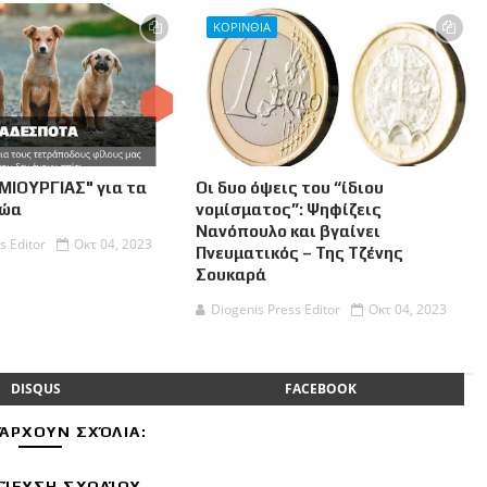
ΚΟΡΙΝΘΙΑ
ΜΙΟΥΡΓΙΑΣ" για τα
Οι δυο όψεις του “ίδιου
Ζώα
νομίσματος”: Ψηφίζεις
Νανόπουλο και βγαίνει
s Editor
Οκτ 04, 2023
Πνευματικός – Της Τζένης
Σουκαρά
Diogenis Press Editor
Οκτ 04, 2023
DISQUS
FACEBOOK
ΆΡΧΟΥΝ ΣΧΌΛΙΑ:
ΊΕΥΣΗ ΣΧΟΛΊΟΥ