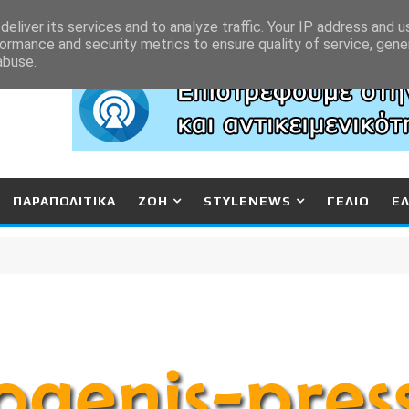
eliver its services and to analyze traffic. Your IP address and 
ormance and security metrics to ensure quality of service, gen
abuse.
ΠΑΡΑΠΟΛΙΤΙΚΑ
ΖΩΗ
STYLENEWS
ΓΕΛΙΟ
Ε