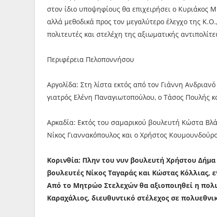
στον ίδιο υποψηφίους θα επιχειρήσει ο Κυριάκος Μ
αλλά μεθοδικά προς τον μεγαλύτερο έλεγχο της Κ.Ο.
πολιτευτές και στελέχη της αξιωματικής αντιπολίτε
Περιφέρεια Πελοποννήσου
Αργολίδα: Στη λίστα εκτός από τον Γιάννη Ανδριανό
γιατρός Ελένη Παναγιωτοπούλου, ο Τάσος Πουλής κ
Αρκαδία: Εκτός του σαμαρικού βουλευτή Κώστα Βλά
Νίκος Γιαννακόπουλος και ο Χρήστος Κουμουνδούρο
Κορινθία: Πλην του νυν βουλευτή Χρήστου Δήμα 
βουλευτές Νίκος Ταγαράς και Κώστας Κόλλιας, 
Από το Μητρώο Στελεχών θα αξιοποιηθεί η πολι
Καραχάλιος, διευθυντικό στέλεχος σε πολυεθνικ