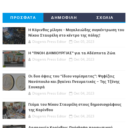
ΠΡΟΣΦΑΤΑ
ΔΗΜΟΦΙΛΗ
ΣΧΟΛΙΑ
Η Κόρινθος μίλησε - Μεγαλειώδης συγκέντρωση του
Νίκου Σταυρέλη στο κέντρο της πόλης!
Diogenis Press Editor
Οκτ 05, 2023
Η "ΠΝΟΗ ΔΗΜΙΟΥΡΓΙΑΣ" για τα Αδέσποτα Ζώα
Diogenis Press Editor
Οκτ 04, 2023
Οι δυο όψεις του “ίδιου νομίσματος”: Ψηφίζεις
Νανόπουλο και βγαίνει Πνευματικός – Της Τζένης
Σουκαρά
Diogenis Press Editor
Οκτ 04, 2023
Γεύμα του Νίκου Σταυρέλη στους δημοσιογράφους
της Κορίνθου
Diogenis Press Editor
Οκτ 04, 2023
Δασαρχείο Κορίνθου: Πρόσληψη προσωπικού