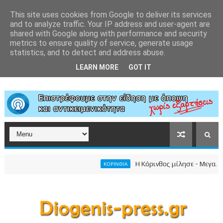
This site uses cookies from Google to deliver its services
and to analyze traffic. Your IP address and user-agent are
shared with Google along with performance and security
metrics to ensure quality of service, generate usage
statistics, and to detect and address abuse.
LEARN MORE
GOT IT
Η Κόρινθος μίλησε - Μεγαλειώδη
ΚΟΡΙΝΘΙΑ