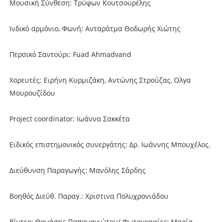
Μουσική Σύνθεση: Τρύφων Κουτσουρέλης
Ινδικό αρμόνιο, Φωνή: Ανταράτμα Θοδωρής Χιώτης
Περσικό Σαντούρι: Fuad Ahmadvand
Χορευτές: Ειρήνη Κυρμιζάκη, Αντώνης Στρούζας, Ολγα
Μουρουζίδου
Project coordinator: Ιωάννα Σακκέτα
Ειδικός επιστημονικός συνεργάτης: Δρ. Ιωάννης Μπουχέλος.
Διεύθυνση Παραγωγής: Μανόλης Σάρδης
Βοηθός Διεύθ. Παραγ.: Χριστινα Πολυχρονιάδου
Βίντεο: Θανάσης Παπαναγιώτου/ Φωτογραφίες: Μαρία