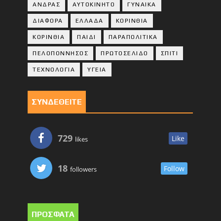
ΑΝΔΡΑΣ
ΑΥΤΟΚΙΝΗΤΟ
ΓΥΝΑΙΚΑ
ΔΙΑΦΟΡΑ
ΕΛΛΑΔΑ
ΚΟΡΙΝΘΙΑ
ΚΟΡΙΝΘΙA
ΠΑΙΔΙ
ΠΑΡΑΠΟΛΙΤΙΚΑ
ΠΕΛΟΠΟΝΝΗΣΟΣ
ΠΡΩΤΟΣΕΛΙΔΟ
ΣΠΙΤΙ
ΤΕΧΝΟΛΟΓΙΑ
ΥΓΕΙΑ
ΣΥΝΔΕΘΕΙΤΕ
729
Like
likes
18
Follow
followers
ΠΡΟΣΦΑΤΑ