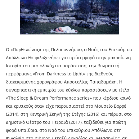
Ο «Παρθενώνας» της Πελοποννήσου, ο Ναός του Επικούριου
Απόλλωνα θα φιλοξενήσει για πρώτη φορά στην μακραίωνη
Ιστορία του μια ολονύχτια παράσταση, την βιωματική
περφόρμανς «From Darkness to Light» της διεθνούς
διακεκριμένης χορογράφου Αποστολίας Παπαδαμάκη. Η
συναρπαστική εμπειρία του κύκλου παραστάσεων με τίτλο
«The Sleep & Dream Performance series» που κέρδισε κοινό
και κριτικούς όταν είχε παρουσιαστεί στο Μουσείο Βορρέ
(2014), στη Κεντρική Σκηνή της Στέγης (2016) και πέρυσι στο
Δημοτικό Θέατρο του Πειραιά (2017), ταξιδεύει για πρώτη
φορά υπαίθρια, στο Ναό του Επικούριου Απόλλωνα στη
Φιγαλεία στα σύνορα μεταξύ Αρκαδίας και Μεσσηνίας, σε