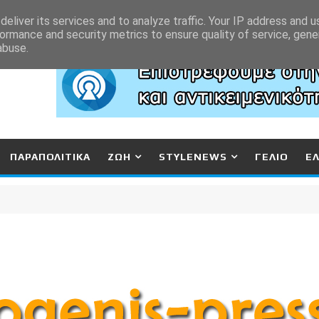
eliver its services and to analyze traffic. Your IP address and 
ormance and security metrics to ensure quality of service, gen
abuse.
ΠΑΡΑΠΟΛΙΤΙΚΑ
ΖΩΗ
STYLENEWS
ΓΕΛΙΟ
Ε