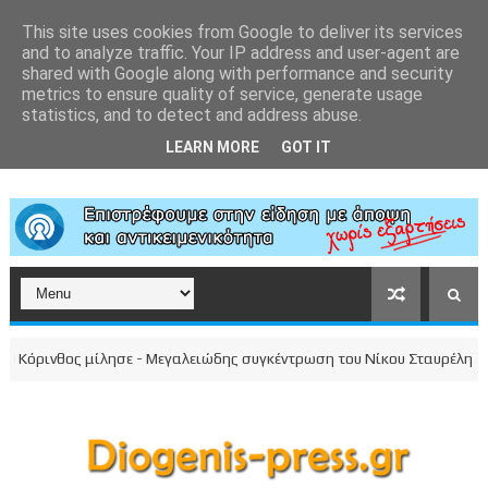
This site uses cookies from Google to deliver its services
and to analyze traffic. Your IP address and user-agent are
shared with Google along with performance and security
metrics to ensure quality of service, generate usage
statistics, and to detect and address abuse.
LEARN MORE
GOT IT
όρινθος μίλησε - Μεγαλειώδης συγκέντρωση του Νίκου Σταυρέλη στο κέ