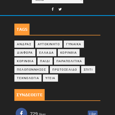
TAGS
ΑΝΔΡΑΣ
ΑΥΤΟΚΙΝΗΤΟ
ΓΥΝΑΙΚΑ
ΔΙΑΦΟΡΑ
ΕΛΛΑΔΑ
ΚΟΡΙΝΘΙΑ
ΚΟΡΙΝΘΙA
ΠΑΙΔΙ
ΠΑΡΑΠΟΛΙΤΙΚΑ
ΠΕΛΟΠΟΝΝΗΣΟΣ
ΠΡΩΤΟΣΕΛΙΔΟ
ΣΠΙΤΙ
ΤΕΧΝΟΛΟΓΙΑ
ΥΓΕΙΑ
ΣΥΝΔΕΘΕΙΤΕ
729
Like
likes