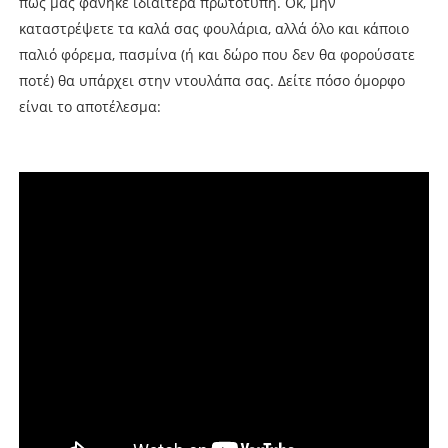
πως μας φάνηκε ιδιαίτερα πρωτότυπη. Οκ, μην
καταστρέψετε τα καλά σας φουλάρια, αλλά όλο και κάποιο
παλιό φόρεμα, πασμίνα (ή και δώρο που δεν θα φορούσατε
ποτέ) θα υπάρχει στην ντουλάπα σας. Δείτε πόσο όμορφο
είναι το αποτέλεσμα: