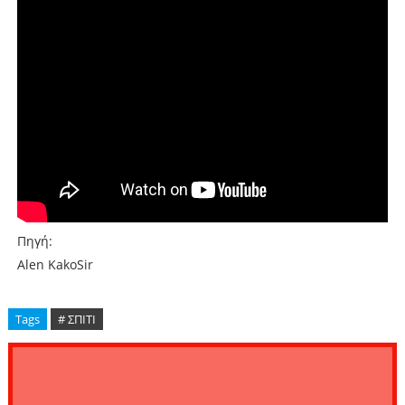
Πηγή:
Alen KakoSir
Tags
# ΣΠΙΤΙ