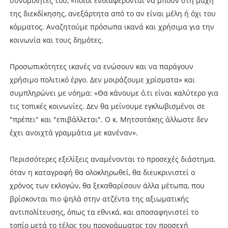
συνοµιλητές του, «ποιοι ενδιαφέρονται να µπουν στη µάχη
της διεκδίκησης, ανεξάρτητα από το αν είναι µέλη ή όχι του
κόµµατoς. Αναζητούµε πρόσωπα ικανά και χρήσιµα για την
κοινωνία και τους δηµότες.
Προσωπικότητες ικανές να ενώσουν και να παράγουν
χρήσιµο πολιτικό έργο. ∆εν µοιράζουµε χρίσµατα» και
συµπληρώνει µε νόηµα: «Θα κάνουµε ό,τι είναι καλύτερο για
τις τοπικές κοινωνίες. ∆εν θα µείνουµε εγκλωβισµένοι σε
"πρέπει" και "επιβάλλεται". Ο κ. Μητσοτάκης άλλωστε δεν
έχει ανοιχτά γραµµάτια µε κανέναν».
Περισσότερες εξελίξεις αναµένονται το προσεχές διάστηµα,
όταν η καταγραφή θα ολοκληρωθεί, θα διευκρινιστεί ο
χρόνος των εκλογών, θα ξεκαθαρίσουν άλλα µέτωπα, που
βρίσκονται πιο ψηλά στην ατζέντα της αξιωµατικής
αντιπολίτευσης, όπως τα εθνικά, και αποσαφηνιστεί το
τοπίο µετά το τέλος του προγράµµατος τον προσεχή