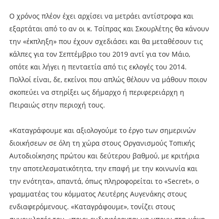
Ο χρόνος πλέον έχει αρχίσει να µετράει αντίστροφα και
εξαρτάται από το αν οι κ. Τσίπρας και Σκουρλέτης θα κάνουν
την «έκπληξη» που έχουν σχεδιάσει και θα µεταθέσουν τις
κάλπες για τον Σεπτέµβριο του 2019 αντί για τον Μάιο,
οπότε και λήγει η πενταετία από τις εκλογές του 2014.
Πολλοί είναι, δε, εκείνοι που απλώς θέλουν να µάθουν ποιον
σκοπεύει να στηρίξει ως δήµαρχο ή περιφερειάρχη η
Πειραιώς στην περιοχή τους.
«Καταγράφουµε και αξιολογούµε το έργο των σηµερινών
διοικήσεων σε όλη τη χώρα στους Οργανισµούς Τοπικής
Αυτοδιοίκησης πρώτου και δεύτερου βαθµού, µε κριτήρια
την αποτελεσµατικότητα, την επαφή µε την κοινωνία και
την ενότητα», απαντά, όπως πληροφορείται το «Secret», o
γραµµατέας του κόµµατος Λευτέρης Αυγενάκης στους
ενδιαφερόµενους. «Καταγράφουµε», τονίζει στους