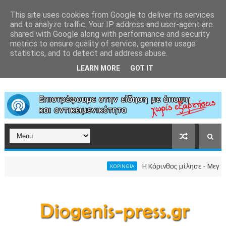
This site uses cookies from Google to deliver its services
and to analyze traffic. Your IP address and user-agent are
shared with Google along with performance and security
metrics to ensure quality of service, generate usage
statistics, and to detect and address abuse.
LEARN MORE
GOT IT
Η Κόρινθος μίλησε - Μεγαλειώ
ΚΟΡΙΝΘΙΑ