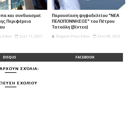
πα και συνδυασμοί
Παρουσίαση ψηφοδελτίου "ΝΕΑ
της Περιφέρεια
ΠΕΛΟΠΟΝΝΗΣΟΣ" του Πέτρου
ου
Τατούλη (βίντεο)
s Editor
Σεπτ 13, 2023
Diogenis Press Editor
Σεπτ 06, 2023
DISQUS
FACEBOOK
ΆΡΧΟΥΝ ΣΧΌΛΙΑ:
ΊΕΥΣΗ ΣΧΟΛΊΟΥ