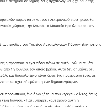
κού εισιτηρίου σε δημοφιλούς αρχαιολογικούς χώρους της
ησιακών πόρων (erp) και του ηλεκτρονικού εισιτηρίου, θα
ογικούς χώρους, την Κνωσό, το Μουσείο Ηρακλείου και την
 των εσόδων του Ταμείου Αρχαιολογικών Πόρων» εξήγησε ο κ.
ας η προσπάθεια έχει πέσει πάνω σε αυτό. Εγώ θα πω ότι
ν από 1η Ιουνίου, τον οποίο βρήκα. Αυτό δεν σημαίνει ότι
άλο και δύσκολο έργο, είναι όμως ένα πραγματικό έργο, με
άντησε σε σχετική ερώτηση των δημοσιογράφων.
του προσωπικού, ένα άλλο ζήτημα που «τρέχει» ο ίδιος, όπως
α τέλη Ιουνίου. «Γιατί υπάρχει κάθε χρόνο αυτή η
 άλλων απάντησε ότι από τη μία είναι πολύ μεγάλος ο