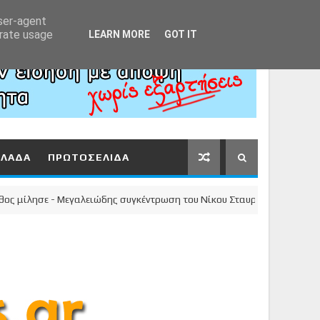
Αρχική
About
Contact
user-agent
erate usage
LEARN MORE
GOT IT
ΛΛΑΔΑ
ΠΡΩΤΟΣΕΛΙΔΑ
ησε - Μεγαλειώδης συγκέντρωση του Νίκου Σταυρέλη στο κέντρο της πό