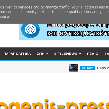
eliver its services and to analyze traffic. Your IP address and 
ormance and security metrics to ensure quality of service, gen
abuse.
ΠΑΡΑΠΟΛΙΤΙΚΑ
ΖΩΗ
STYLENEWS
ΓΕΛΙΟ
Ε
Η Κόρινθος μίλ
ΚΟΡΙΝΘΙΑ