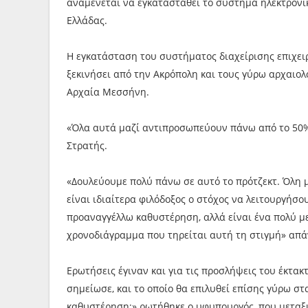
αναμένεται να εγκατασταθεί το σύστημα ηλεκτρονι
Ελλάδας.
Η εγκατάσταση του συστήματος διαχείρισης επιχειρ
ξεκινήσει από την Ακρόπολη και τους γύρω αρχαιολ
Αρχαία Μεσσήνη.
«Όλα αυτά μαζί αντιπροσωπεύουν πάνω από το 50%
Στρατής.
«Δουλεύουμε πολύ πάνω σε αυτό το πρότζεκτ. Όλη μ
είναι ιδιαίτερα φιλόδοξος ο στόχος να λειτουργήσου
προαναγγέλλω καθυστέρηση, αλλά είναι ένα πολύ μεγ
χρονοδιάγραμμα που τηρείται αυτή τη στιγμή» απ
Ερωτήσεις έγιναν και για τις προσλήψεις του έκτακ
σημείωσε, και το οποίο θα επιλυθεί επίσης γύρω στ
καθυστέρηση;» ρωτήθηκε ο υφυπουργός, που μεταξύ