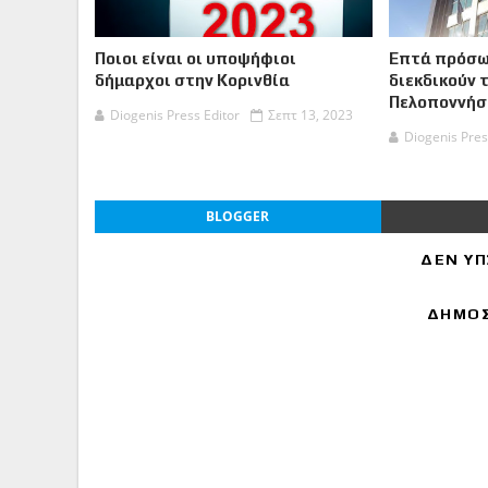
Ποιοι είναι οι υποψήφιοι
Επτά πρόσω
δήμαρχοι στην Κορινθία
διεκδικούν 
Πελοποννήσ
Diogenis Press Editor
Σεπτ 13, 2023
Diogenis Pres
BLOGGER
ΔΕΝ ΥΠ
ΔΗΜΟΣ