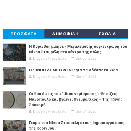
ΠΡΟΣΦΑΤΑ
ΔΗΜΟΦΙΛΗ
ΣΧΟΛΙΑ
Η Κόρινθος μίλησε - Μεγαλειώδης συγκέντρωση του
Νίκου Σταυρέλη στο κέντρο της πόλης!
Diogenis Press Editor
Οκτ 05, 2023
Η "ΠΝΟΗ ΔΗΜΙΟΥΡΓΙΑΣ" για τα Αδέσποτα Ζώα
Diogenis Press Editor
Οκτ 04, 2023
Οι δυο όψεις του “ίδιου νομίσματος”: Ψηφίζεις
Νανόπουλο και βγαίνει Πνευματικός – Της Τζένης
Σουκαρά
Diogenis Press Editor
Οκτ 04, 2023
Γεύμα του Νίκου Σταυρέλη στους δημοσιογράφους
της Κορίνθου