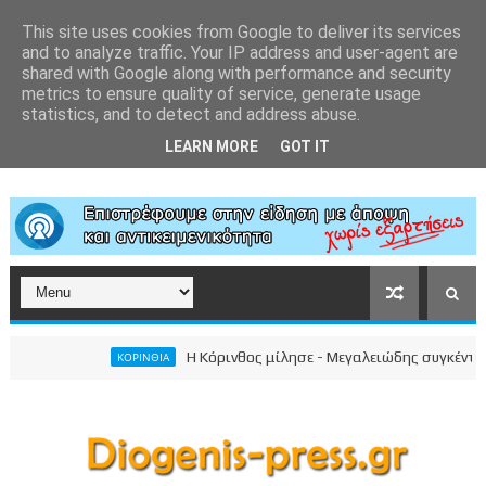
This site uses cookies from Google to deliver its services
and to analyze traffic. Your IP address and user-agent are
shared with Google along with performance and security
metrics to ensure quality of service, generate usage
statistics, and to detect and address abuse.
LEARN MORE
GOT IT
Η Κόρινθος μίλησε - Μεγαλειώδης συγκέντρωση τ
ΚΟΡΙΝΘΙΑ