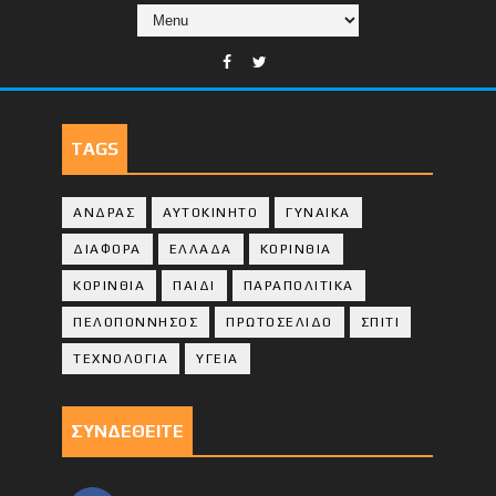
TAGS
ΑΝΔΡΑΣ
ΑΥΤΟΚΙΝΗΤΟ
ΓΥΝΑΙΚΑ
ΔΙΑΦΟΡΑ
ΕΛΛΑΔΑ
ΚΟΡΙΝΘΙΑ
ΚΟΡΙΝΘΙA
ΠΑΙΔΙ
ΠΑΡΑΠΟΛΙΤΙΚΑ
ΠΕΛΟΠΟΝΝΗΣΟΣ
ΠΡΩΤΟΣΕΛΙΔΟ
ΣΠΙΤΙ
ΤΕΧΝΟΛΟΓΙΑ
ΥΓΕΙΑ
ΣΥΝΔΕΘΕΙΤΕ