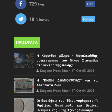
729
Like
likes
18
Follow
followers
ΠΡΟΣΦΑΤΑ
Η Κόρινθος μίλησε - Μεγαλειώδης
συγκέντρωση του Νίκου Σταυρέλη
στο κέντρο της πόλης!
Diogenis Press Editor
Οκτ 05, 2023
Η "ΠΝΟΗ ΔΗΜΙΟΥΡΓΙΑΣ" για τα
Αδέσποτα Ζώα
Diogenis Press Editor
Οκτ 04, 2023
Οι δυο όψεις του “ίδιου νομίσματος”:
Ψηφίζεις Νανόπουλο και βγαίνει
Πνευματικός – Της Τζένης Σουκαρά