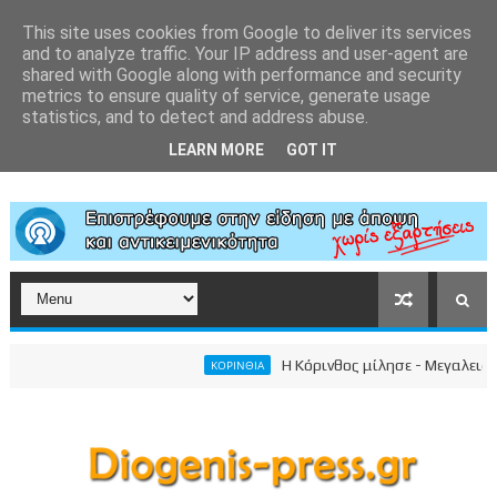
This site uses cookies from Google to deliver its services
and to analyze traffic. Your IP address and user-agent are
shared with Google along with performance and security
metrics to ensure quality of service, generate usage
statistics, and to detect and address abuse.
LEARN MORE
GOT IT
Η Κόρινθος μίλησε - Μεγαλειώδης σ
ΚΟΡΙΝΘΙΑ