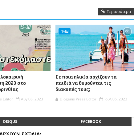
Περισσότερα
ΠΑΙΔΙ
αλοκαιρινή
Σε ποια ηλικία αρχίζουν τα
η 2023 στο
παιδιά να θυμούνται τις
ορινθίας
διακοπές τους;
s Editor
Αυγ 08, 2023
Diogenis Press Editor
Ιουλ 06, 2023
DISQUS
FACEBOOK
ΆΡΧΟΥΝ ΣΧΌΛΙΑ: