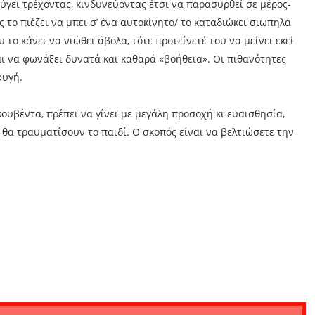
φύγει τρέχοντας, κινδυνεύοντας έτσι να παρασυρθεί σε μέρος-
 το πιέζει να μπει σ’ ένα αυτοκίνητο/ το καταδιώκει σιωπηλά
 το κάνει να νιώθει άβολα, τότε προτείνετέ του να μείνει εκεί
αι να φωνάξει δυνατά και καθαρά «βοήθεια». Οι πιθανότητες
φυγή.
 κουβέντα, πρέπει να γίνει με μεγάλη προσοχή κι ευαισθησία,
 θα τραυματίσουν το παιδί. Ο σκοπός είναι να βελτιώσετε την