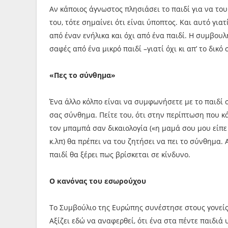
Αν κάποιος άγνωστος πλησιάσει το παιδί για να του
του, τότε σημαίνει ότι είναι ύποπτος. Και αυτό για
από έναν ενήλικα και όχι από ένα παιδί. Η συμβουλή
σαφές από ένα μικρό παιδί –γιατί όχι κι απ’ το δικό 
«Πες το σύνθημα»
Ένα άλλο κόλπο είναι να συμφωνήσετε με το παιδί σ
σας σύνθημα. Πείτε του, ότι στην περίπτωση που κ
τον μπαμπά σαν δικαιολογία («η μαμά σου μου είπε
κ.λπ) θα πρέπει να του ζητήσει να πει το σύνθημα. 
παιδί θα ξέρει πως βρίσκεται σε κίνδυνο.
Ο κανόνας του εσωρούχου
Το Συμβούλιο της Ευρώπης συνέστησε στους γονείς
Αξίζει εδώ να αναφερθεί, ότι ένα στα πέντε παιδιά 