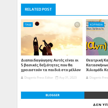
RELATED POST
ΠΑΙΔΙ
ΚΟΡΙΝΘΙΑ
Διαπαιδαγώγηση: Αυτές είναι οι
Θεατρική Κ
5 βασικές δεξιότητες που θα
Κατασκήνωσ
χρειαστούν τα παιδιά στο μέλλον
Χιλιομόδι Κ
Diogenis Press Editor
Αυγ 31, 2023
Diogenis Pres
BLOGGER
ΔΕΝ ΥΠ