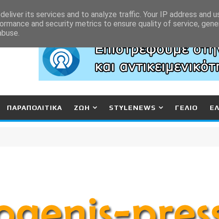
eliver its services and to analyze traffic. Your IP address and 
ormance and security metrics to ensure quality of service, gen
abuse.
ΠΑΡΑΠΟΛΙΤΙΚΑ
ΖΩΗ
STYLENEWS
ΓΕΛΙΟ
Ε