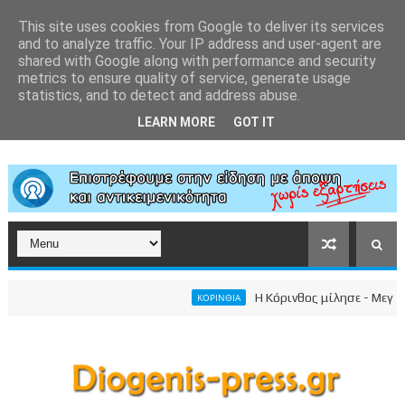
This site uses cookies from Google to deliver its services
and to analyze traffic. Your IP address and user-agent are
shared with Google along with performance and security
metrics to ensure quality of service, generate usage
statistics, and to detect and address abuse.
LEARN MORE
GOT IT
Η Κόρινθος μίλησε - Μεγαλει
ΚΟΡΙΝΘΙΑ