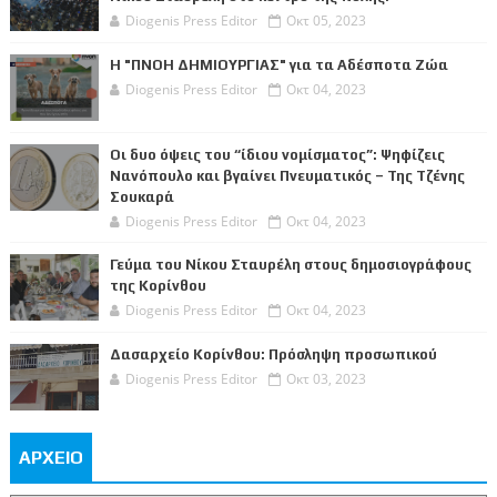
Diogenis Press Editor
Οκτ 05, 2023
Η "ΠΝΟΗ ΔΗΜΙΟΥΡΓΙΑΣ" για τα Αδέσποτα Ζώα
Diogenis Press Editor
Οκτ 04, 2023
Οι δυο όψεις του “ίδιου νομίσματος”: Ψηφίζεις
Νανόπουλο και βγαίνει Πνευματικός – Της Τζένης
Σουκαρά
Diogenis Press Editor
Οκτ 04, 2023
Γεύμα του Νίκου Σταυρέλη στους δημοσιογράφους
της Κορίνθου
Diogenis Press Editor
Οκτ 04, 2023
Δασαρχείο Κορίνθου: Πρόσληψη προσωπικού
Diogenis Press Editor
Οκτ 03, 2023
ΑΡΧΕΙΟ