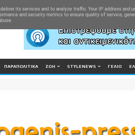
eliver its services and to analyze traffic. Your IP address and 
ormance and security metrics to ensure quality of service, gen
abuse.
ΠΑΡΑΠΟΛΙΤΙΚΑ
ΖΩΗ
STYLENEWS
ΓΕΛΙΟ
Ε