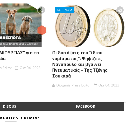
ΚΟΡΙΝΘΙΑ
ΜΙΟΥΡΓΙΑΣ" για τα
Οι δυο όψεις του “ίδιου
Ζώα
νομίσματος”: Ψηφίζεις
Νανόπουλο και βγαίνει
s Editor
Οκτ 04, 2023
Πνευματικός – Της Τζένης
Σουκαρά
Diogenis Press Editor
Οκτ 04, 2023
DISQUS
FACEBOOK
ΆΡΧΟΥΝ ΣΧΌΛΙΑ: