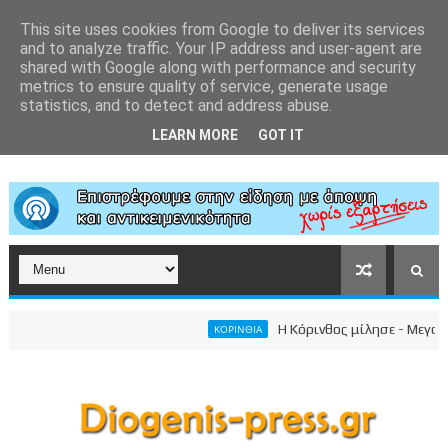
This site uses cookies from Google to deliver its services
and to analyze traffic. Your IP address and user-agent are
shared with Google along with performance and security
metrics to ensure quality of service, generate usage
statistics, and to detect and address abuse.
LEARN MORE
GOT IT
Η Κόρινθος μίλησε - Μεγαλειώδ
ΚΟΡΙΝΘΙΑ