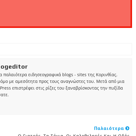
iogeditor
τα παλαιότερα ειδησεογραφικά blogs - sites της Κορινθίας.
τόμο με αμεσότητα προς τους αναγνώστες του. Μετά από μια
Press επιστρέφει στις ρίζες του ξαναβρίσκοντας την πυξίδα
ατε.
Παλαιότερα
Ο Γιατρός, Τα Σόγια, Οι Καλοθελητές Και Η Οδός