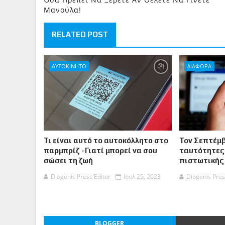
Μανούλα!
RELATED POST
ΑΥΤΟΚΙΝΗΤΟ
ΔΙΑΦΟΡΑ
Τι είναι αυτό το αυτοκόλλητο στο
Τον Σεπτέμβ
παρμπρίζ -Γιατί μπορεί να σου
ταυτότητες
σώσει τη ζωή
πιστωτικής
Diogenis Press Editor
Ιουλ 25, 2023
Diogenis Pres
BLOGGER