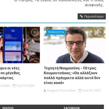
Διαφυγής.
Περισσότερα
ΤΕΧΝΟΛΟΓΙΑ
ριο οι νέες
Τεχνητή Νοημοσύνη – Πέτρος
 σε μέγεθος
Κουμουτσάκος: «Θα αλλάξουν
 κάρτας
πολλά πράγματα αλλά αυτό δεν
είναι κακό»
s Editor
Ιουλ 10, 2023
Diogenis Press Editor
Ιουλ 03, 2023
DISQUS
FACEBOOK