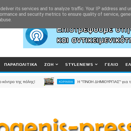
eliver its services and to analyze traffic. Your IP address and 
ormance and security metrics to ensure quality of service, gen
abuse.
ΠΑΡΑΠΟΛΙΤΙΚΑ
ΖΩΗ
STYLENEWS
ΓΕΛΙΟ
Ε
 της πόλης!
Η "ΠΝΟΗ ΔΗΜΙΟΥΡΓΙΑΣ" για τα Αδέ
ΚΟΡΙΝΘΙΑ