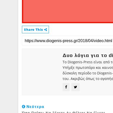
Share This
Δυο λόγια για το d
Το Diogenis-Press είναι από 
Υπήρξε πρωτοπόρο και καινο
δύσκολη περίοδο το Diogenis-
του. Ακριβώς όπως το αγαπήσ
Νεότερα
Όσα Πρέπει Να Ξέρετε Αν Θέλετε Να Γίνετε