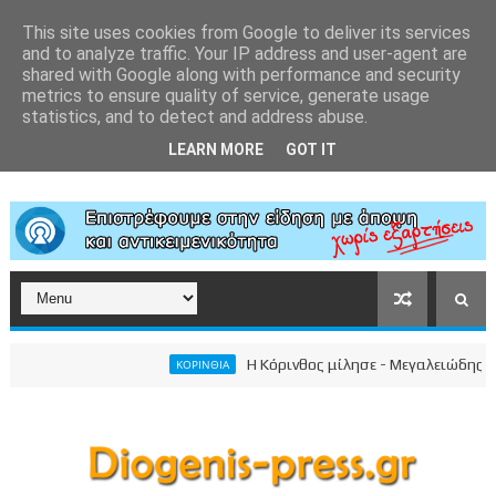
This site uses cookies from Google to deliver its services
and to analyze traffic. Your IP address and user-agent are
shared with Google along with performance and security
metrics to ensure quality of service, generate usage
statistics, and to detect and address abuse.
LEARN MORE
GOT IT
Η Κόρινθος μίλησε - Μεγαλειώδης συγκέντρω
ΚΟΡΙΝΘΙΑ