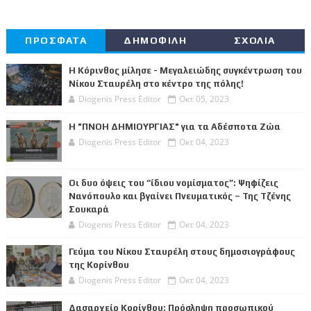
ΠΡΟΣΦΑΤΑ
ΔΗΜΟΦΙΛΗ
ΣΧΟΛΙΑ
Η Κόρινθος μίλησε - Μεγαλειώδης συγκέντρωση του
Νίκου Σταυρέλη στο κέντρο της πόλης!
Diogenis Press Editor
Οκτ 05, 2023
Η "ΠΝΟΗ ΔΗΜΙΟΥΡΓΙΑΣ" για τα Αδέσποτα Ζώα
Diogenis Press Editor
Οκτ 04, 2023
Οι δυο όψεις του “ίδιου νομίσματος”: Ψηφίζεις
Νανόπουλο και βγαίνει Πνευματικός – Της Τζένης
Σουκαρά
Diogenis Press Editor
Οκτ 04, 2023
Γεύμα του Νίκου Σταυρέλη στους δημοσιογράφους
της Κορίνθου
Diogenis Press Editor
Οκτ 04, 2023
Δασαρχείο Κορίνθου: Πρόσληψη προσωπικού