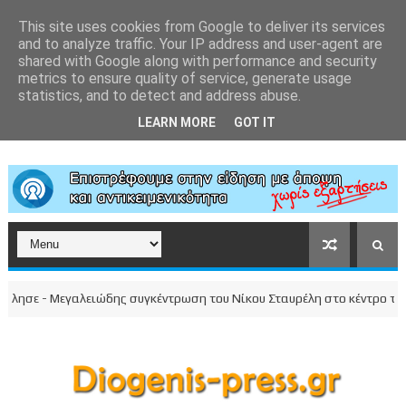
This site uses cookies from Google to deliver its services
and to analyze traffic. Your IP address and user-agent are
shared with Google along with performance and security
metrics to ensure quality of service, generate usage
statistics, and to detect and address abuse.
LEARN MORE
GOT IT
ε - Μεγαλειώδης συγκέντρωση του Νίκου Σταυρέλη στο κέντρο της πόλη