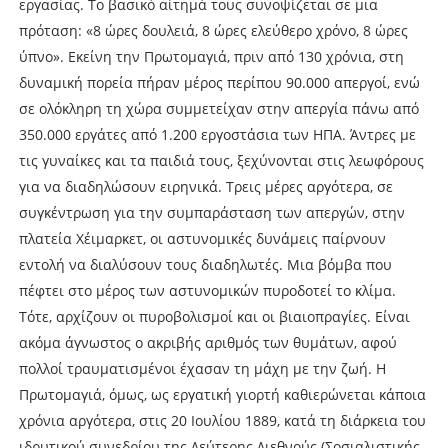
εργασίας. Το βασικό αίτημά τους συνοψίζεται σε μια
πρόταση: «8 ώρες δουλειά, 8 ώρες ελεύθερο χρόνο, 8 ώρες
ύπνο». Εκείνη την Πρωτομαγιά, πριν από 130 χρόνια, στη
δυναμική πορεία πήραν μέρος περίπου 90.000 απεργοί, ενώ
σε ολόκληρη τη χώρα συμμετείχαν στην απεργία πάνω από
350.000 εργάτες από 1.200 εργοστάσια των ΗΠΑ. Άντρες με
τις γυναίκες και τα παιδιά τους, ξεχύνονται στις λεωφόρους
για να διαδηλώσουν ειρηνικά. Τρεις μέρες αργότερα, σε
συγκέντρωση για την συμπαράσταση των απεργών, στην
πλατεία Χέιμαρκετ, οι αστυνομικές δυνάμεις παίρνουν
εντολή να διαλύσουν τους διαδηλωτές. Μια βόμβα που
πέφτει στο μέρος των αστυνομικών πυροδοτεί το κλίμα.
Τότε, αρχίζουν οι πυροβολισμοί και οι βιαιοπραγίες. Είναι
ακόμα άγνωστος ο ακριβής αριθμός των θυμάτων, αφού
πολλοί τραυματισμένοι έχασαν τη μάχη με την ζωή. Η
Πρωτομαγιά, όμως, ως εργατική γιορτή καθιερώνεται κάποια
χρόνια αργότερα, στις 20 Ιουλίου 1889, κατά τη διάρκεια του
ιδρυτικού συνεδρίου της Δεύτερης Διεθνούς (Σοσιαλιστικής