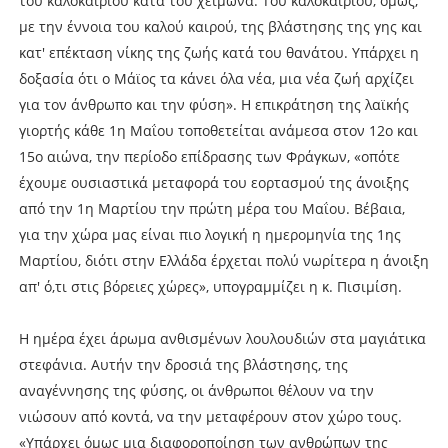
του καλοκαιριού κατά του χειμώνα. Του καλοκαιριού, όμως,
με την έννοια του καλού καιρού, της βλάστησης της γης και
κατ' επέκταση νίκης της ζωής κατά του θανάτου. Υπάρχει η
δοξασία ότι ο Μάϊος τα κάνει όλα νέα, μια νέα ζωή αρχίζει
για τον άνθρωπο και την φύση». Η επικράτηση της λαϊκής
γιορτής κάθε 1η Μαΐου τοποθετείται ανάμεσα στον 12ο και
15ο αιώνα, την περίοδο επίδρασης των Φράγκων, «οπότε
έχουμε ουσιαστικά μεταφορά του εορτασμού της άνοιξης
από την 1η Μαρτίου την πρώτη μέρα του Μαΐου. Βέβαια,
για την χώρα μας είναι πιο λογική η ημερομηνία της 1ης
Μαρτίου, διότι στην Ελλάδα έρχεται πολύ νωρίτερα η άνοιξη
απ' ό,τι στις βόρειες χώρες», υπογραμμίζει η κ. Πισιμίση.
Η ημέρα έχει άρωμα ανθισμένων λουλουδιών στα μαγιάτικα
στεφάνια. Αυτήν την δροσιά της βλάστησης, της
αναγέννησης της φύσης, οι άνθρωποι θέλουν να την
νιώσουν από κοντά, να την μεταφέρουν στον χώρο τους.
«Υπάρχει όμως μια διαφοροποίηση των ανθρώπων της