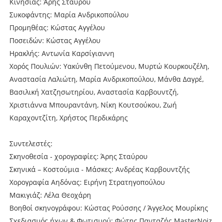
Κινησίας: Άρης Σταύρου
Συκοφάντης: Μαρία Ανδρικοπούλου
Προμηθέας: Κώστας Αγγέλου
Ποσειδών: Κώστας Αγγέλου
Ηρακλής: Αντωνία Καρσίγιαννη
Χορός Πουλιών: Υακύνθη Πετούμενου, Μυρτώ Κουρκουζέλη,
Αναστασία Λαλιώτη, Μαρία Ανδρικοπούλου, Μάνθα Δαγρέ,
Βασιλική Χατζησωτηρίου, Αναστασία Καρβουντζή,
Χριστιάννα Μπουραντάνη, Νίκη Κουτσούκου, Ζωή
Καραχοντζίτη, Χρήστος Περδικάρης
Συντελεστές:
Σκηνοθεσία - χορογραφίες: Άρης Σταύρου
Σκηνικά – Κοστούμια - Μάσκες: Ανδρέας Καρβουντζής
Χορογραφία Αηδόνας: Ειρήνη Στρατηγοπούλου
Μακιγιάζ: Λέλα Θεοχάρη
Βοηθοί σκηνογράφου: Κώστας Ρούσσης / Άγγελος Μουρίκης
Σχεδιασμός ήχων & Φωτισμού: Φώτης Πανταζής MasterNoiz