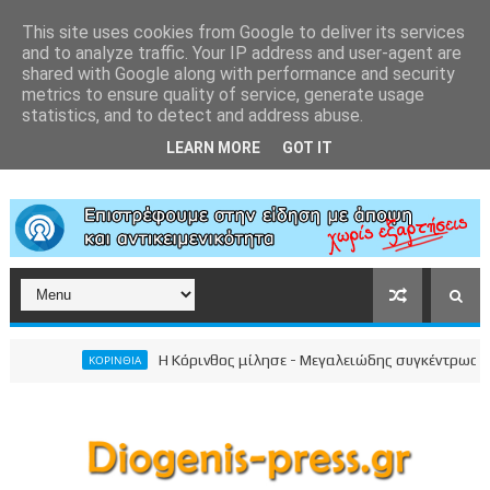
This site uses cookies from Google to deliver its services
and to analyze traffic. Your IP address and user-agent are
shared with Google along with performance and security
metrics to ensure quality of service, generate usage
statistics, and to detect and address abuse.
LEARN MORE
GOT IT
Η Κόρινθος μίλησε - Μεγαλειώδης συγκέντρωση του 
ΚΟΡΙΝΘΙΑ