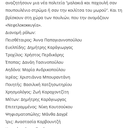
αναζητήσουν μια νέα πολιτεία “μαλακιά και παχουλή σαν
πουπουλένιο στρώμα ή σαν την κοιλίτσα του μωρού”. Και τη
βρίσκουν στη χώρα των πουλιών, που την ονομάζουν
«Νεφελοκοκκυγία».
Διανομή ρόλων:
Πεισθέταιρος: Άννα Παπαγιαννοπούλου
Ευελπίδης: Δημήτρης Καράγιωργας
Τροχίλος: Χρήστος Περδικάρης
Έποπας: Δανάη Τασινοπούλου
Αηδόνα: Μαρία Ανδρικοπούλου
Ιερέας: Χριστιάννα Μπουραντάνη
Ποιητής: Βασιλική Χατζησωτηρίου
Χρησμολόγος: Ζωή Καραχοντζίτη
Μέτων: Δημήτρης Καράγιωργας
Επιτετραμμένος: Νίκη Κουτσούκου
Ψηφισματοπώλης: Μάνθα Δαγρέ
Ίρις: Αναστασία Καρβουντζή