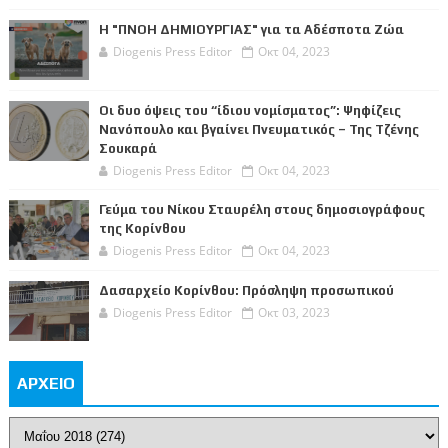
Η "ΠΝΟΗ ΔΗΜΙΟΥΡΓΙΑΣ" για τα Αδέσποτα Ζώα
Diogenis Press Editor
Οκτ 04, 2023
Οι δυο όψεις του “ίδιου νομίσματος”: Ψηφίζεις
Νανόπουλο και βγαίνει Πνευματικός – Της Τζένης
Σουκαρά
Diogenis Press Editor
Οκτ 04, 2023
Γεύμα του Νίκου Σταυρέλη στους δημοσιογράφους
της Κορίνθου
Diogenis Press Editor
Οκτ 04, 2023
Δασαρχείο Κορίνθου: Πρόσληψη προσωπικού
Diogenis Press Editor
Οκτ 03, 2023
ΑΡΧΕΙΟ