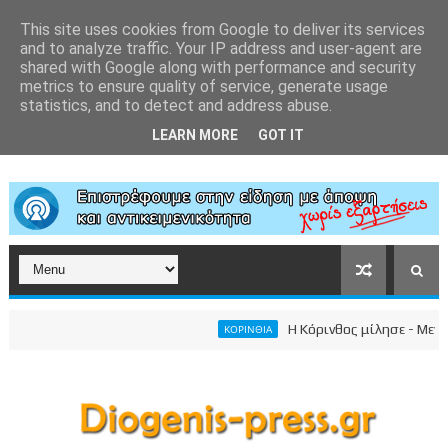
This site uses cookies from Google to deliver its services
and to analyze traffic. Your IP address and user-agent are
shared with Google along with performance and security
metrics to ensure quality of service, generate usage
statistics, and to detect and address abuse.
LEARN MORE
GOT IT
Η Κόρινθος μίλησε - Μεγαλει
ΚΟΡΙΝΘΙΑ