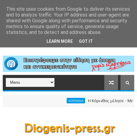
This site uses cookies from Google to deliver its services
and to analyze traffic. Your IP address and user-agent are
shared with Google along with performance and security
metrics to ensure quality of service, generate usage
statistics, and to detect and address abuse.
LEARN MORE
GOT IT
Η Κόρινθος μίλησε - Μεγαλει
ΚΟΡΙΝΘΙΑ