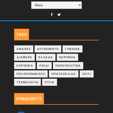
TAGS
ΑΝΔΡΑΣ
ΑΥΤΟΚΙΝΗΤΟ
ΓΥΝΑΙΚΑ
ΔΙΑΦΟΡΑ
ΕΛΛΑΔΑ
ΚΟΡΙΝΘΙΑ
ΚΟΡΙΝΘΙA
ΠΑΙΔΙ
ΠΑΡΑΠΟΛΙΤΙΚΑ
ΠΕΛΟΠΟΝΝΗΣΟΣ
ΠΡΩΤΟΣΕΛΙΔΟ
ΣΠΙΤΙ
ΤΕΧΝΟΛΟΓΙΑ
ΥΓΕΙΑ
ΣΥΝΔΕΘΕΙΤΕ