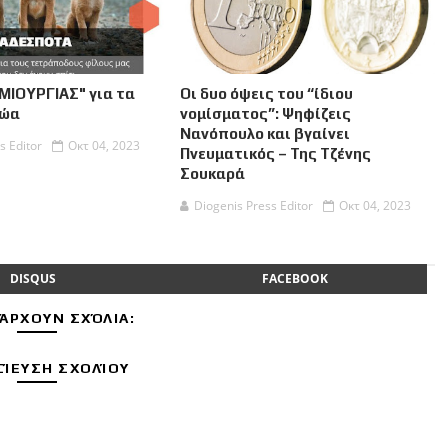
ΜΙΟΥΡΓΙΑΣ" για τα
Οι δυο όψεις του “ίδιου
Ζώα
νομίσματος”: Ψηφίζεις
Νανόπουλο και βγαίνει
s Editor
Οκτ 04, 2023
Πνευματικός – Της Τζένης
Σουκαρά
Diogenis Press Editor
Οκτ 04, 2023
DISQUS
FACEBOOK
ΆΡΧΟΥΝ ΣΧΌΛΙΑ:
ΊΕΥΣΗ ΣΧΟΛΊΟΥ