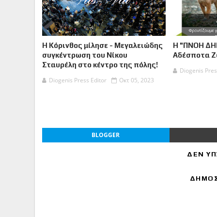
Η Κόρινθος μίλησε - Μεγαλειώδης
Η "ΠΝΟΗ ΔΗ
συγκέντρωση του Νίκου
Αδέσποτα 
Σταυρέλη στο κέντρο της πόλης!
Diogenis Pres
Diogenis Press Editor
Οκτ 05, 2023
BLOGGER
ΔΕΝ ΥΠ
ΔΗΜΟΣ