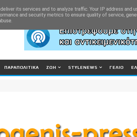
eliver its services and to analyze traffic. Your IP address and 
ormance and security metrics to ensure quality of service, gen
abuse.
ΠΑΡΑΠΟΛΙΤΙΚΑ
ΖΩΗ
STYLENEWS
ΓΕΛΙΟ
Ε