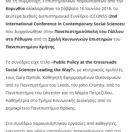
Με τη συμμετοχή 3 επιστημονικών παρουσιάσεων από την
Κορινθία
ολοκληρώθηκε το Σάββατο 16 Ιουνίου 2018, το
Δεύτερο Διεθνές Διεπιστημονικό Συνέδριο ICCONSS (
2nd
International Conference in Contemporary Social Sciences
)
που διοργανώθηκε στην
Πανεπιστημιούπολη του Γάλλου
στο Ρέθυμνο
από τη
Σχολή Κοινωνικών Επιστημών
του
Πανεπιστημίου Κρήτης
.
Το συνέδριο είχε τίτλο «
Public Policy at the Crossroads:
Social Sciences Leading the Way?
«, με κεντρικούς ομιλητές
τους Gary Dymski, Καθηγητή Εφηρμοσμένων Οικονομικών
από το Πανεπιστήμιο του Leeds, τον John Cromby, από το
Πανεπιστήμιο του Leicester και τη Μαρία Πετμεζίδου,
Καθηγήτρια στο Τμήμα Κοινωνικής Διοίκησης από το
Δημοκρίτειο Πανεπιστήμιο Θράκης.
Στο συνέδριο παρουσιάστηκαν εργασίες από καθηγητές,
ερευνητές και νέους επιστήμονες προερχόμενους από την