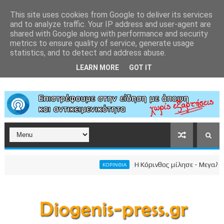
This site uses cookies from Google to deliver its services
and to analyze traffic. Your IP address and user-agent are
shared with Google along with performance and security
metrics to ensure quality of service, generate usage
statistics, and to detect and address abuse.
LEARN MORE
GOT IT
Η Κόρινθος μίλησε - Μεγαλειώδης
ΚΟΡΙΝΘΙΑ