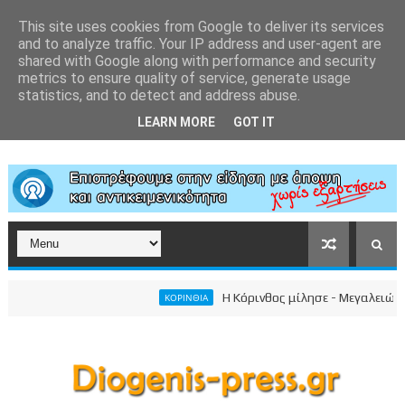
This site uses cookies from Google to deliver its services
and to analyze traffic. Your IP address and user-agent are
shared with Google along with performance and security
metrics to ensure quality of service, generate usage
statistics, and to detect and address abuse.
LEARN MORE
GOT IT
Η Κόρινθος μίλησε - Μεγαλειώδης συγκ
ΚΟΡΙΝΘΙΑ