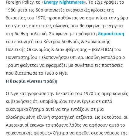
Foreign Policy, το «
Energy Nightmares
«. Το είχε γράψει το
1980, μετά τις δύο απανωτές ενεργειακές κρίσεις της
δεκαετίας του 1970, προσπαθώντας να αφυπνίσει την χώρα
του για τις απίστευτες αλλαγές που θα έφερνε η ενέργεια
στη διεθνή πολιτική. Σύμφωνα με πρόσφατη
δημοσίευση
του ερευνητή του Κέντρου Διεθνούς & Ευρωπαϊκής
Πολιτικής Οικονομίας & Διακυβέρνησης − (ΚεΔΕΠΟΔ) του
Πανεπιστημίου Πελοποννήσου υπ. Δρ. Βασίλη Μπαλάφα ο
Τραμπ φαίνεται να εφαρμόζει με συνέπεια τις προτάσεις
που διατύπωσε το 1980 ο Nye.
Η θεωρία γίνεται πράξη
Ο Nye κατηγορούσε την δεκαετία του 1970 τις αμερικανικές
κυβερνήσεις ότι υποβάθμιζαν την ενέργεια σε απλό
οικονομικό ζήτημα αντί να την εντάξουν σε μια
ολοκληρωμένη εθνική στρατηγική ατζέντα. Ως εκ τούτου, οι
Αμερικανοί έκαναν το επόμενο λάθος να αφήσουν αυτό το
«οικονομικής φύσεως» ζήτημα να αφεθεί στους νόμους της