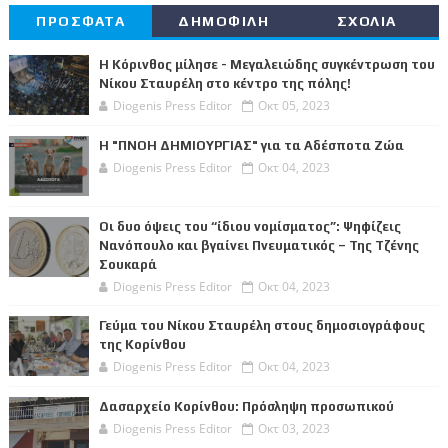
ΠΡΟΣΦΑΤΑ
ΔΗΜΟΦΙΛΗ
ΣΧΟΛΙΑ
Η Κόρινθος μίλησε - Μεγαλειώδης συγκέντρωση του
Νίκου Σταυρέλη στο κέντρο της πόλης!
Diogenis Press Editor
Οκτ 05, 2023
Η "ΠΝΟΗ ΔΗΜΙΟΥΡΓΙΑΣ" για τα Αδέσποτα Ζώα
Diogenis Press Editor
Οκτ 04, 2023
Οι δυο όψεις του “ίδιου νομίσματος”: Ψηφίζεις
Νανόπουλο και βγαίνει Πνευματικός – Της Τζένης
Σουκαρά
Diogenis Press Editor
Οκτ 04, 2023
Γεύμα του Νίκου Σταυρέλη στους δημοσιογράφους
της Κορίνθου
Diogenis Press Editor
Οκτ 04, 2023
Δασαρχείο Κορίνθου: Πρόσληψη προσωπικού
Diogenis Press Editor
Οκτ 03, 2023