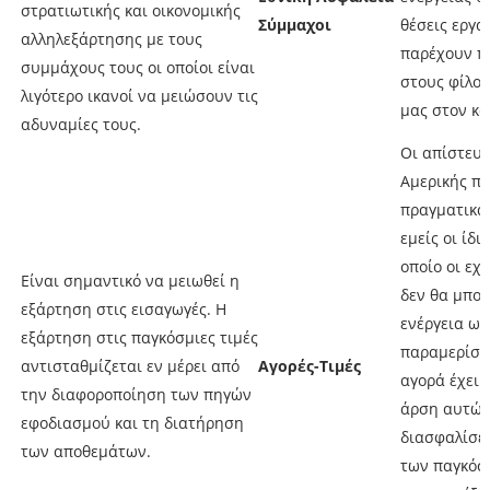
στρατιωτικής και οικονομικής
Σύμμαχοι
θέσεις εργα
αλληλεξάρτησης με τους
παρέχουν π
συμμάχους τους οι οποίοι είναι
στους φίλου
λιγότερο ικανοί να μειώσουν τις
μας στον κό
αδυναμίες τους.
Οι απίστευτ
Αμερικής πα
πραγματικά
εμείς οι ίδ
οποίο οι εχ
Είναι σημαντικό να μειωθεί η
δεν θα μπο
εξάρτηση στις εισαγωγές. Η
ενέργεια ως
εξάρτηση στις παγκόσμιες τιμές
παραμερίσει
αντισταθμίζεται εν μέρει από
Αγορές-Τιμές
αγορά έχει 
την διαφοροποίηση των πηγών
άρση αυτών
εφοδιασμού και τη διατήρηση
διασφαλίσει
των αποθεμάτων.
των παγκόσ