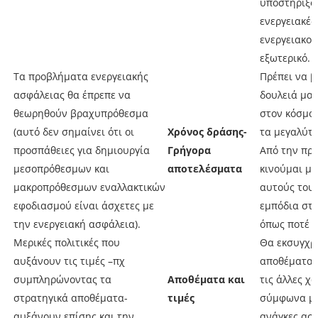
υποστηρίξο
ενεργειακές
ενεργειακού
εξωτερικό.
Τα προβλήματα ενεργειακής
Πρέπει να β
ασφάλειας θα έπρεπε να
δουλειά μας
θεωρηθούν βραχυπρόθεσμα
στον κόσμο,
(αυτό δεν σημαίνει ότι οι
Χρόνος δράσης-
τα μεγαλύτε
προσπάθειες για δημιουργία
Γρήγορα
Από την πρ
μεσοπρόθεσμων και
αποτελέσματα
κινούμαι με
μακροπρόθεσμων εναλλακτικών
αυτούς τους
εφοδιασμού είναι άσχετες με
εμπόδια στ
την ενεργειακή ασφάλεια).
όπως ποτέ σ
Μερικές πολιτικές που
Θα εκσυγχρ
αυξάνουν τις τιμές –πχ
αποθέματα 
συμπληρώνοντας τα
Αποθέματα και
τις άλλες χ
στρατηγικά αποθέματα-
τιμές
σύμφωνα με 
αυξάνουν επίσης και την
ανάγκες ασφ