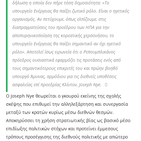
δήλωση η οποία δεν πήρε τόση δημοσιότητα: «
Το
υπουργείο Ενέργειας θα παίξει ζωτικό ρόλο. Είναι ο ηγετικός
οργανισμός. Αν πετύχουμε, όπως ελπίζουμε, στις
διαπραγματεύσεις του προέδρου των ΗΠΑ για την
αποπυρηνικοποίηση της κορεατικής χερσονήσου, το
υπουργείο Ενέργειας θα παίξει σημαντικό αν όχι ηγετικό
ρόλο
». Αποτελεί ίσως ειρωνεία ότι ο Ρεπουμπλικάνος
πρόεδρος ουσιαστικά εφαρμόζει τις προτάσεις ενός από
τους σημαντικότερους επικριτές του και πρώην βοηθό
υπουργό Άμυνας, αρμόδιου για τις διεθνείς υποθέσεις
ασφαλείας επί προεδρίας Κλίντον, Joseph Nye.
Ο Joseph Nye θεωρείται ο γκουρού εκείνης της σχολής
σκέψης που επιθυμεί την αλληλεξάρτηση και συνεργασία
μεταξύ των κρατών κυρίως μέσω διεθνών θεσμών.
Αποκηρύσσει τη χρήση στρατιωτικής βίας ως βασικό μέσο
επιδίωξης πολιτικών στόχων και προτείνει έμμεσους
τρόπους προσέγγισης της διεθνούς πολιτικής με απώτερο