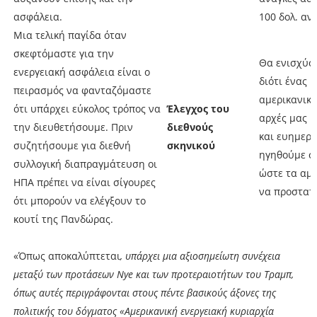
ασφάλεια.
100 δολ. αν
Μια τελική παγίδα όταν
σκεφτόμαστε για την
Θα ενισχύσ
ενεργειακή ασφάλεια είναι ο
διότι ένας 
πειρασμός να φανταζόμαστε
αμερικανικά
ότι υπάρχει εύκολος τρόπος να
Έλεγχος του
αρχές μας κ
την διευθετήσουμε. Πριν
διεθνούς
και ευημερ
συζητήσουμε για διεθνή
σκηνικού
ηγηθούμε σ
συλλογική διαπραγμάτευση οι
ώστε τα αμε
ΗΠΑ πρέπει να είναι σίγουρες
να προστατ
ότι μπορούν να ελέγξουν το
κουτί της Πανδώρας.
«Όπως αποκαλύπτεται
, υπάρχει μια αξιοσημείωτη συνέχεια
μεταξύ των προτάσεων Nye και των προτεραιοτήτων του Τραμπ
,
όπως αυτές περιγράφονται στους πέντε βασικούς άξονες της
πολιτικής του δόγματος «Αμερικανική ενεργειακή κυριαρχία