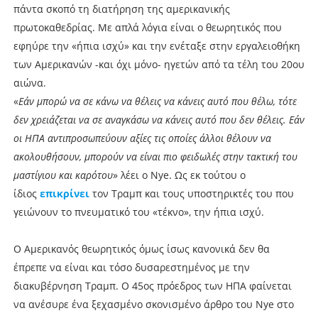
πάντα σκοπό τη διατήρηση της αμερικανικής
πρωτοκαθεδρίας. Με απλά λόγια είναι ο θεωρητικός που
εφηύρε την «ήπια ισχύ» και την ενέταξε στην εργαλειοθήκη
των Αμερικανών -και όχι μόνο- ηγετών από τα τέλη του 20ου
αιώνα.
«
Εάν μπορώ να σε κάνω να θέλεις να κάνεις αυτό που θέλω, τότε
δεν χρειάζεται να σε αναγκάσω να κάνεις αυτό που δεν θέλεις. Εάν
οι ΗΠΑ αντιπροσωπεύουν αξίες τις οποίες άλλοι θέλουν να
ακολουθήσουν, μπορούν να είναι πιο φειδωλές στην τακτική του
μαστίγιου και καρότου
» λέει ο Nye. Ως εκ τούτου ο
ίδιος
επικρίνει
τον Τραμπ και τους υποστηρικτές του που
γειώνουν το πνευματικό του «τέκνο», την ήπια ισχύ.
Ο Αμερικανός θεωρητικός όμως ίσως κανονικά δεν θα
έπρεπε να είναι και τόσο δυσαρεστημένος με την
διακυβέρνηση Τραμπ. Ο 45ος πρόεδρος των ΗΠΑ φαίνεται
να ανέσυρε ένα ξεχασμένο σκονισμένο άρθρο του Nye στο