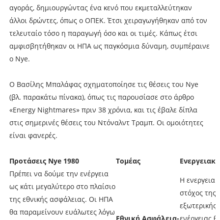
αγοράς, δημιουργώντας ένα κενό που εκμεταλλεύτηκαν
άλλοι δρώντες, όπως ο ΟΠΕΚ. Έτσι χειραγωγήθηκαν από τον
τελευταίο τόσο η παραγωγή όσο και οι τιμές. Κάπως έτσι
αμφισβητήθηκαν οι ΗΠΑ ως παγκόσμια δύναμη, συμπέραινε
ο Nye.
Ο Βασίλης Μπαλάφας σχηματοποίησε τις θέσεις του Nye
(βλ. παρακάτω πίνακα), όπως τις παρουσίασε στο άρθρο
«Energy Nightmares» πριν 38 χρόνια, και τις έβαλε δίπλα
στις σημερινές θέσεις του Ντόναλντ Τραμπ. Οι ομοιότητες
είναι φανερές.
Προτάσεις
Nye 1980
Τομέας
Ενεργειακέ
Πρέπει να δούμε την ενέργεια
H ενεργειακ
ως κάτι μεγαλύτερο στο πλαίσιο
στόχος της 
της εθνικής ασφάλειας. Οι ΗΠΑ
εξωτερικής 
θα παραμείνουν ευάλωτες λόγω
Εθνική Ασφάλεια-
ενέργειας 