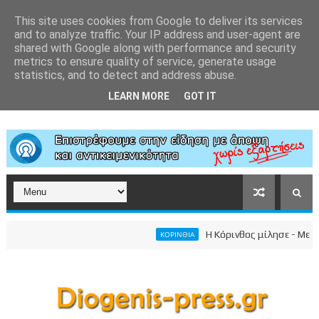
This site uses cookies from Google to deliver its services
and to analyze traffic. Your IP address and user-agent are
shared with Google along with performance and security
metrics to ensure quality of service, generate usage
statistics, and to detect and address abuse.
LEARN MORE
GOT IT
Η Κόρινθος μίλησε - Μεγαλει
ΚΟΡΙΝΘΙΑ