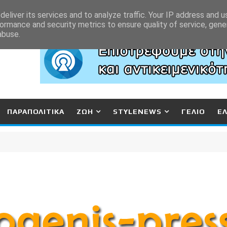
eliver its services and to analyze traffic. Your IP address and 
ormance and security metrics to ensure quality of service, gen
abuse.
ΠΑΡΑΠΟΛΙΤΙΚΑ
ΖΩΗ
STYLENEWS
ΓΕΛΙΟ
Ε