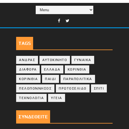
TAGS
ΑΝΔΡΑΣ
ΑΥΤΟΚΙΝΗΤΟ
ΓΥΝΑΙΚΑ
ΔΙΑΦΟΡΑ
ΕΛΛΑΔΑ
ΚΟΡΙΝΘΙΑ
ΚΟΡΙΝΘΙA
ΠΑΙΔΙ
ΠΑΡΑΠΟΛΙΤΙΚΑ
ΠΕΛΟΠΟΝΝΗΣΟΣ
ΠΡΩΤΟΣΕΛΙΔΟ
ΣΠΙΤΙ
ΤΕΧΝΟΛΟΓΙΑ
ΥΓΕΙΑ
ΣΥΝΔΕΘΕΙΤΕ