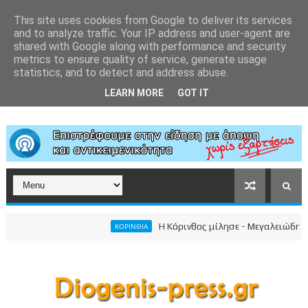
This site uses cookies from Google to deliver its services
and to analyze traffic. Your IP address and user-agent are
shared with Google along with performance and security
metrics to ensure quality of service, generate usage
statistics, and to detect and address abuse.
LEARN MORE
GOT IT
Η Κόρινθος μίλησε - Μεγαλειώδης συγκ
ΚΟΡΙΝΘΙΑ