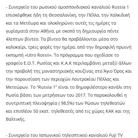
- Συνεργείο του ρωσικού ομοσπονδιακού καναλιού Russia 1
επισκέφθηκε ήδη τη Θεσσαλονίκη, την Πέλλα, την Χαλκιδική
και τα Μετέωρα και ολοκληρώνει αυτές τις ημέρες τα
γυρίσματά στην Αθήνα, με σκοπό τη δημιουργία πέντε
4λεπτων βίντεο. Τα βίντεο θα προβάλλονται μέσα στο
καλοκαίρι, τρεις φορές την ημέρα, από την δημοφιλή πρωινή
εκπομπή «Utro Rossii». Το πρόγραμμα που σχεδίασε το
γραφείο Ε.Ο.Τ. Ρωσίας και Κ.Α.Κ περιλαμβάνει μεταξύ άλλων
την προβολή της μοναστηριακής κουζίνας στο Άγιο Όρος και
την παρουσίαση των περιοχών Λουτρακίου Πέλλας και
Μετεώρων. Το “Russia 1” είναι το δημοφιλέστερο κανάλι στη
Ρωσία βάσει των μετρήσεων του 2017. Το παρακολουθεί η
συντριπτική πλειοψηφία ( 98,5%) των Ρώσων τηλεθεατών
και επιπλέον 50 εκατ. τηλεθεατές από τις χώρες ΚΑΚ και της
Βαλτικής.
- Συνεργείο του Ιαπωνικού τηλεοπτικού καναλιού Fuji TV