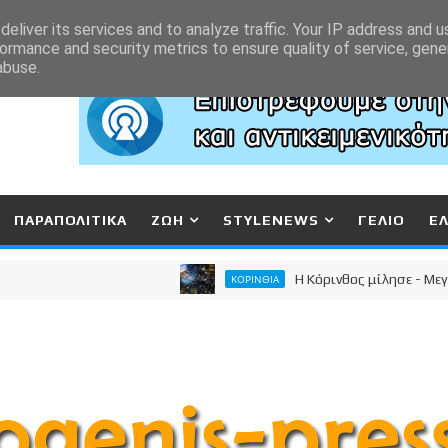
eliver its services and to analyze traffic. Your IP address and 
ormance and security metrics to ensure quality of service, gen
abuse.
ΠΑΡΑΠΟΛΙΤΙΚΑ
ΖΩΗ
STYLENEWS
ΓΕΛΙΟ
Ε
Η Κόρινθος μίλησε - Μεγαλειώδ
ΚΟΡΙΝΘΙΑ