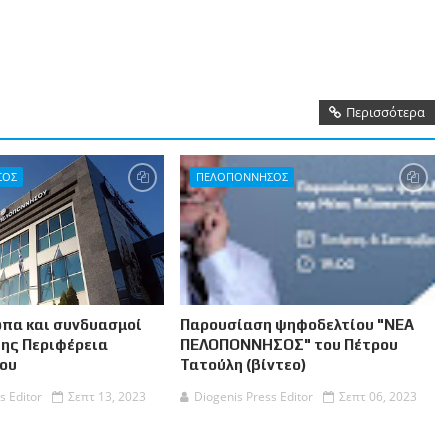
Περισσότερα
ΣΟΣ
ΠΕΛΟΠΟΝΝΗΣΟΣ
πα και συνδυασμοί
Παρουσίαση ψηφοδελτίου "ΝΕΑ
της Περιφέρεια
ΠΕΛΟΠΟΝΝΗΣΟΣ" του Πέτρου
ου
Τατούλη (βίντεο)
s Editor
Σεπτ 13, 2023
Diogenis Press Editor
Σεπτ 06, 2023