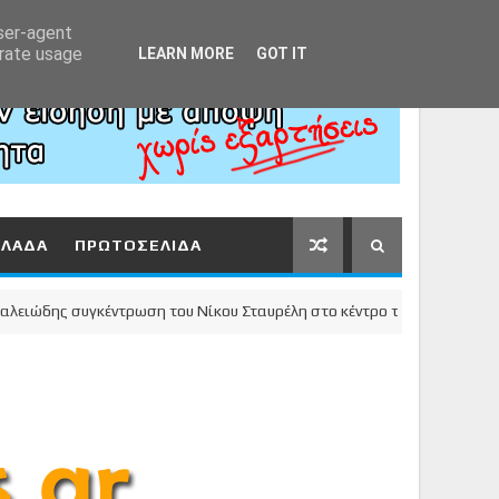
Αρχική
About
Contact
user-agent
erate usage
LEARN MORE
GOT IT
ΛΛΑΔΑ
ΠΡΩΤΟΣΕΛΙΔΑ
ης συγκέντρωση του Νίκου Σταυρέλη στο κέντρο της πόλης!