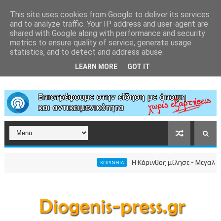
This site uses cookies from Google to deliver its services
and to analyze traffic. Your IP address and user-agent are
shared with Google along with performance and security
metrics to ensure quality of service, generate usage
statistics, and to detect and address abuse.
LEARN MORE
GOT IT
Η Κόρινθος μίλησε - Μεγαλειώδης
ΚΟΡΙΝΘΙΑ