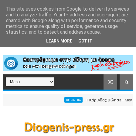
This site uses cookies from Google to deliver its services
and to analyze traffic. Your IP address and user-agent are
shared with Google along with performance and security
metrics to ensure quality of service, generate usage
statistics, and to detect and address abuse.
LEARN MORE
GOT IT
Η Κόρινθος μίλησε - Μεγαλειώ
ΚΟΡΙΝΘΙΑ