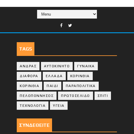
TAGS
ΑΝΔΡΑΣ
ΑΥΤΟΚΙΝΗΤΟ
ΓΥΝΑΙΚΑ
ΔΙΑΦΟΡΑ
ΕΛΛΑΔΑ
ΚΟΡΙΝΘΙΑ
ΚΟΡΙΝΘΙA
ΠΑΙΔΙ
ΠΑΡΑΠΟΛΙΤΙΚΑ
ΠΕΛΟΠΟΝΝΗΣΟΣ
ΠΡΩΤΟΣΕΛΙΔΟ
ΣΠΙΤΙ
ΤΕΧΝΟΛΟΓΙΑ
ΥΓΕΙΑ
ΣΥΝΔΕΘΕΙΤΕ