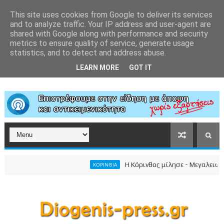
This site uses cookies from Google to deliver its services
and to analyze traffic. Your IP address and user-agent are
shared with Google along with performance and security
metrics to ensure quality of service, generate usage
statistics, and to detect and address abuse.
LEARN MORE
GOT IT
Η Κόρινθος μίλησε - Μεγαλειώδης 
ΚΟΡΙΝΘΙΑ