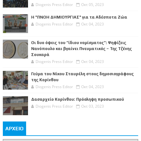
Diogenis Press Editor
Οκτ 05, 2023
Η "ΠΝΟΗ ΔΗΜΙΟΥΡΓΙΑΣ" για τα Αδέσποτα Ζώα
Diogenis Press Editor
Οκτ 04, 2023
Οι δυο όψεις του “ίδιου νομίσματος”: Ψηφίζεις
Νανόπουλο και βγαίνει Πνευματικός – Της Τζένης
Σουκαρά
Diogenis Press Editor
Οκτ 04, 2023
Γεύμα του Νίκου Σταυρέλη στους δημοσιογράφους
της Κορίνθου
Diogenis Press Editor
Οκτ 04, 2023
Δασαρχείο Κορίνθου: Πρόσληψη προσωπικού
Diogenis Press Editor
Οκτ 03, 2023
ΑΡΧΕΙΟ