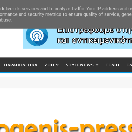
eliver its services and to analyze traffic. Your IP address and 
ormance and security metrics to ensure quality of service, gen
abuse.
ΠΑΡΑΠΟΛΙΤΙΚΑ
ΖΩΗ
STYLENEWS
ΓΕΛΙΟ
Ε