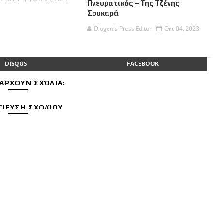
Πνευματικός – Της Τζένης
Σουκαρά
Diogenis Press Editor
Οκτ 04, 2023
DISQUS
FACEBOOK
ΆΡΧΟΥΝ ΣΧΌΛΙΑ:
ΊΕΥΣΗ ΣΧΟΛΊΟΥ