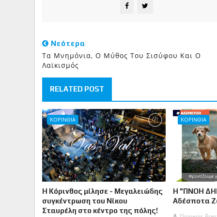
Νεότερα
Τα Μνημόνια, Ο Μύθος Του Σισύφου Και Ο
Λαϊκισμός
RELATED POST
ΚΟΡΙΝΘΙΑ
ΚΟΡΙΝΘΙΑ
Η Κόρινθος μίλησε - Μεγαλειώδης
Η "ΠΝΟΗ ΔΗ
συγκέντρωση του Νίκου
Αδέσποτα 
Σταυρέλη στο κέντρο της πόλης!
Diogenis Pres