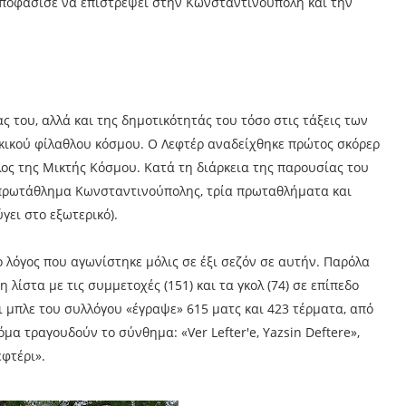
αποφάσισε να επιστρέψει στην Κωνσταντινούπολη και την
 του, αλλά και της δημοτικότητάς του τόσο στις τάξεις των
κικού φίλαθλου κόσμου. Ο Λεφτέρ αναδείχθηκε πρώτος σκόρερ
ος της Μικτής Κόσμου. Κατά τη διάρκεια της παρουσίας του
 πρωτάθλημα Κωνσταντινούπολης, τρία πρωταθλήματα και
γει στο εξωτερικό).
ο λόγος που αγωνίστηκε μόλις σε έξι σεζόν σε αυτήν. Παρόλα
 λίστα με τις συμμετοχές (151) και τα γκολ (74) σε επίπεδο
ι μπλε του συλλόγου «έγραψε» 615 ματς και 423 τέρματα, από
όμα τραγουδούν το σύνθημα: «Ver Lefter'e, Yazsin Deftere»,
φτέρι».