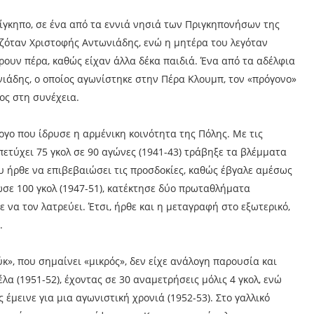
ίγκηπο, σε ένα από τα εννιά νησιά των Πριγκηπονήσων της
ζόταν Χριστοφής Αντωνιάδης, ενώ η μητέρα του λεγόταν
ρουν πέρα, καθώς είχαν άλλα δέκα παιδιά. Ένα από τα αδέλφια
ιάδης, ο οποίος αγωνίστηκε στην Πέρα Κλουμπ, τον «πρόγονο»
νος στη συνέχεια.
ογο που ίδρυσε η αρμένικη κοινότητα της Πόλης. Με τις
πετύχει 75 γκολ σε 90 αγώνες (1941-43) τράβηξε τα βλέμματα
ήρθε να επιβεβαιώσει τις προσδοκίες, καθώς έβγαλε αμέσως
ωσε 100 γκολ (1947-51), κατέκτησε δύο πρωταθλήματα
να τον λατρεύει. Έτσι, ήρθε και η μεταγραφή στο εξωτερικό,
.
ύκ», που σημαίνει «μικρός», δεν είχε ανάλογη παρουσία και
λα (1951-52), έχοντας σε 30 αναμετρήσεις μόλις 4 γκολ, ενώ
έμεινε για μια αγωνιστική χρονιά (1952-53). Στο γαλλικό