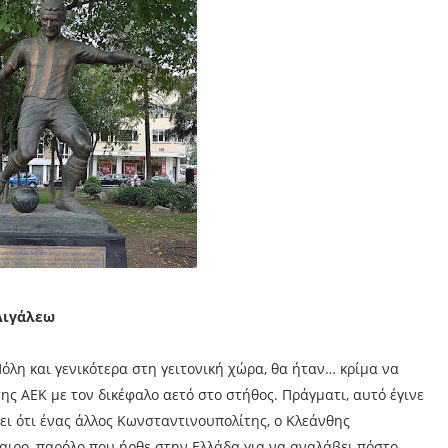
 Αιγάλεω
λη και γενικότερα στη γειτονική χώρα, θα ήταν… κρίμα να
ης ΑΕΚ με τον δικέφαλο αετό στο στήθος. Πράγματι, αυτό έγινε
έει ότι ένας άλλος Κωνσταντινουπολίτης, ο Κλεάνθης
αιρο, παρόλο που ήρθε στην Ελλάδα για να αναλάβει πόστο