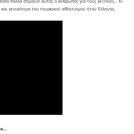
 πόσα πολλά σήμαινε αυτός ο άνθρωπος για τους γείτονες… Κι
και γενικότερα του τουρκικού αθλητισμού ήταν Έλληνας.
ια…