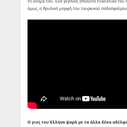
το όνομά του. Ένα γεγονός απόλυτα ενδεικτικό του
όμως, η θρυλική μορφή του τουρκικού ποδοσφαίρου 
Ο γιος του Έλληνα ψαρά με τα άλλα δέκα αδέλφ