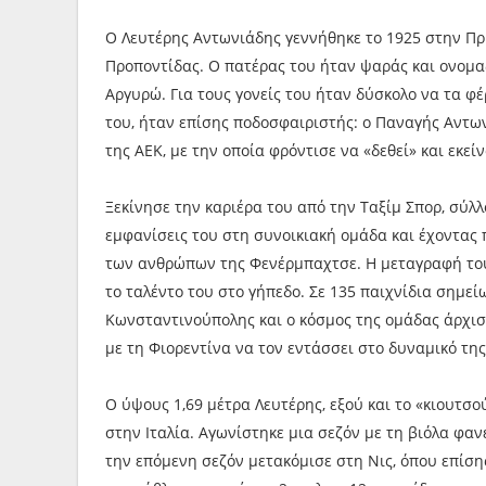
O Λευτέρης Αντωνιάδης γεννήθηκε το 1925 στην Πρ
Προποντίδας. Ο πατέρας του ήταν ψαράς και ονομα
Αργυρώ. Για τους γονείς του ήταν δύσκολο να τα φέ
του, ήταν επίσης ποδοσφαιριστής: ο Παναγής Αντων
της ΑΕΚ, με την οποία φρόντισε να «δεθεί» και εκεί
Ξεκίνησε την καριέρα του από την Ταξίμ Σπορ, σύλλ
εμφανίσεις του στη συνοικιακή ομάδα και έχοντας 
των ανθρώπων της Φενέρμπαχτσε. Η μεταγραφή του 
το ταλέντο του στο γήπεδο. Σε 135 παιχνίδια σημεί
Κωνσταντινούπολης και ο κόσμος της ομάδας άρχισε 
με τη Φιορεντίνα να τον εντάσσει στο δυναμικό της
Ο ύψους 1,69 μέτρα Λευτέρης, εξού και το «κιουτσο
στην Ιταλία. Αγωνίστηκε μια σεζόν με τη βιόλα φανέ
την επόμενη σεζόν μετακόμισε στη Νις, όπου επίσης 