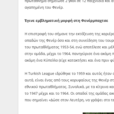
πρωτάθλημα σημείωσε 2 γκολ σε 12 παιχνίδια και 
αγαπημένη του Φενέρ.
Έγινε εμβληματική μορφή στη Φενέρμπαχτσε
Η επιστροφή του σήμανε την εκτόξευση της καριέρας
οπαδών της Φενέρ όσο και στη συνείδηση του τουρ
του πρωταθλήματος 1953-54, ενώ αποτέλεσε και μέλ
στην ομάδα, μέχρι το 1964, πανηγύρισε ένα ακόμη
ακόμη ένα Κύπελλο (είχε κατακτήσει και ένα πριν φύ
Η Turkish League ιδρύθηκε το 1959 και αυτός ήταν 
αυτά, είναι ένας από τους κορυφαίους της Φενέρ στη
εθνικού πρωταθλήματος. Συνολικά, με τα κίτρινα κα
το 1947 μέχρι και το 1964. Οι οπαδοί της ομάδας ακ
που σημαίνει «Δώσε στον Λευτέρη, να γράψει στο τε