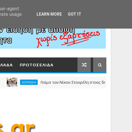
Αρχική
About
Contact
user-agent
erate usage
LEARN MORE
GOT IT
ΛΛΑΔΑ
ΠΡΩΤΟΣΕΛΙΔΑ
Γεύμα του Νίκου Σταυρέλη στους δημοσιογράφους της Κ
ΚΟΡΙΝΘΙΑ