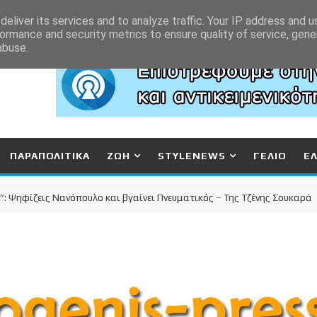
eliver its services and to analyze traffic. Your IP address and 
ormance and security metrics to ensure quality of service, gen
abuse.
ΠΑΡΑΠΟΛΙΤΙΚΑ
ΖΩΗ
STYLENEWS
ΓΕΛΙΟ
Ε
ζεις Νανόπουλο και βγαίνει Πνευματικός – Της Τζένης Σουκαρά