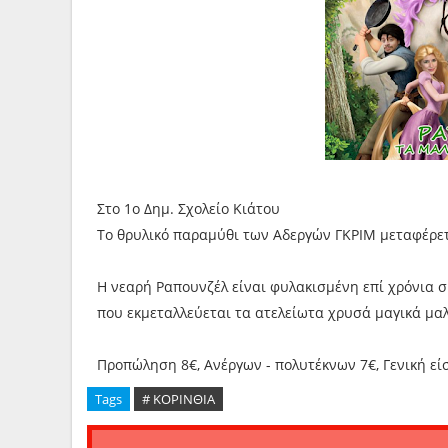
Στο 1ο Δημ. Σχολείο Κιάτου
Το θρυλικό παραμύθι των Αδεργών ΓΚΡΙΜ μεταφέρετ
Η νεαρή Ραπουνζέλ είναι φυλακισμένη επί χρόνια 
που εκμεταλλεύεται τα ατελείωτα χρυσά μαγικά μαλλ
Προπώληση 8€, Ανέργων - πολυτέκνων 7€, Γενική εί
Tags
# ΚΟΡΙΝΘΙΑ