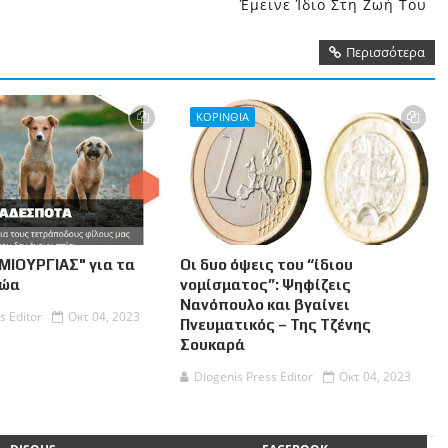
Έμεινε Ίδιο Στη Ζωή Του
Περισσότερα
ΚΟΡΙΝΘΙΑ
ΜΙΟΥΡΓΙΑΣ" για τα
Οι δυο όψεις του “ίδιου
Ζώα
νομίσματος”: Ψηφίζεις
Νανόπουλο και βγαίνει
s Editor
Οκτ 04, 2023
Πνευματικός – Της Τζένης
Σουκαρά
Diogenis Press Editor
Οκτ 04, 2023