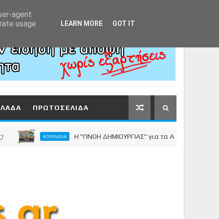
Αρχική
About
Contact
user-agent
erate usage
LEARN MORE
GOT IT
ΛΛΑΔΑ
ΠΡΩΤΟΣΕΛΙΔΑ
Η "ΠΝΟΗ ΔΗΜΙΟΥΡΓΙΑΣ" για τα Αδέσποτα Ζώα
ΚΟΡΙΝΘΙΑ