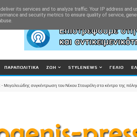
eliver its services and to analyze traffic. Your IP address and 
ormance and security metrics to ensure quality of service, gen
abuse.
ΠΑΡΑΠΟΛΙΤΙΚΑ
ΖΩΗ
STYLENEWS
ΓΕΛΙΟ
Ε
αλειώδης συγκέντρωση του Νίκου Σταυρέλη στο κέντρο της πόλης!