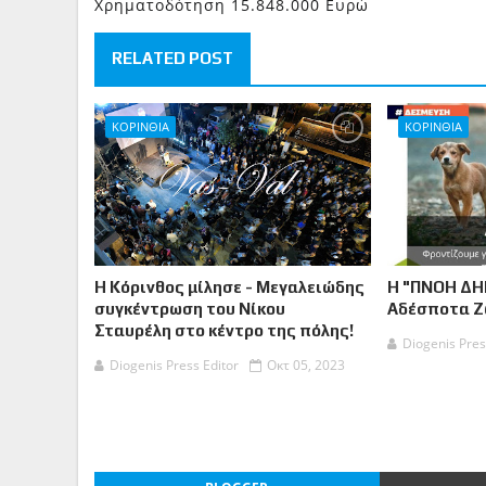
Χρηματοδότηση 15.848.000 Ευρώ
RELATED POST
ΚΟΡΙΝΘΙΑ
ΚΟΡΙΝΘΙΑ
Η Κόρινθος μίλησε - Μεγαλειώδης
Η "ΠΝΟΗ ΔΗ
συγκέντρωση του Νίκου
Αδέσποτα 
Σταυρέλη στο κέντρο της πόλης!
Diogenis Pres
Diogenis Press Editor
Οκτ 05, 2023