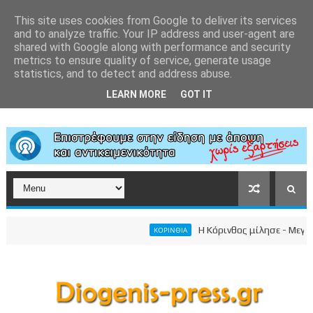
This site uses cookies from Google to deliver its services
and to analyze traffic. Your IP address and user-agent are
shared with Google along with performance and security
metrics to ensure quality of service, generate usage
statistics, and to detect and address abuse.
LEARN MORE
GOT IT
Η Κόρινθος μίλησε - Μεγαλειώ
ΚΟΡΙΝΘΙΑ