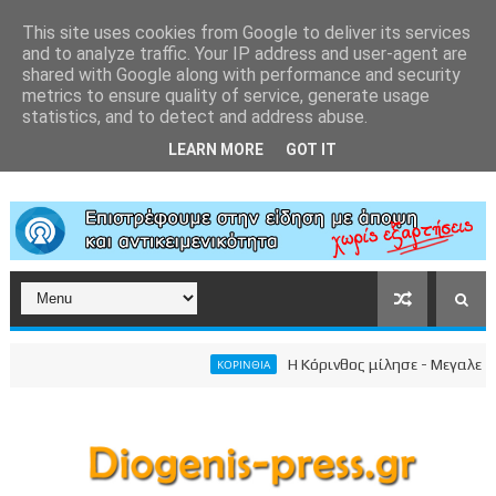
This site uses cookies from Google to deliver its services
and to analyze traffic. Your IP address and user-agent are
shared with Google along with performance and security
metrics to ensure quality of service, generate usage
statistics, and to detect and address abuse.
LEARN MORE
GOT IT
Η Κόρινθος μίλησε - Μεγαλειώδης συγ
ΚΟΡΙΝΘΙΑ