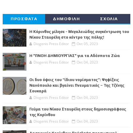
ΠΡΟΣΦΑΤΑ
ΔΗΜΟΦΙΛΗ
ΣΧΟΛΙΑ
Η Κόρινθος μίλησε - Μεγαλειώδης συγκέντρωση του
Νίκου Σταυρέλη στο κέντρο της πόλης!
Diogenis Press Editor
Οκτ 05, 2023
Η "ΠΝΟΗ ΔΗΜΙΟΥΡΓΙΑΣ" για τα Αδέσποτα Ζώα
Diogenis Press Editor
Οκτ 04, 2023
Οι δυο όψεις του “ίδιου νομίσματος”: Ψηφίζεις
Νανόπουλο και βγαίνει Πνευματικός – Της Τζένης
Σουκαρά
Diogenis Press Editor
Οκτ 04, 2023
Γεύμα του Νίκου Σταυρέλη στους δημοσιογράφους
της Κορίνθου
Diogenis Press Editor
Οκτ 04, 2023