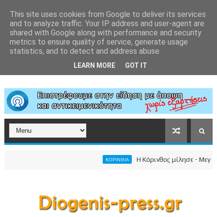
This site uses cookies from Google to deliver its services
and to analyze traffic. Your IP address and user-agent are
shared with Google along with performance and security
metrics to ensure quality of service, generate usage
statistics, and to detect and address abuse.
LEARN MORE
GOT IT
Η Κόρινθος μίλησε - Μεγαλειώ
ΚΟΡΙΝΘΙΑ