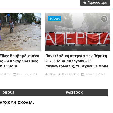
Περισσότερα
ΕΛΛΑΔΑ
Elias: Βομβαρδισμένο
Πανελλαδική απεργία την Πέμπτη
ος – Αποκαρδιωτικές
21/9: Ποιοι απεργούν - Οι
 Β. Εύβοια
συγκεντρώσεις, τι ισχύει με ΜΜΜ
s Editor
Σεπτ 29, 2023
Diogenis Press Editor
Σεπτ 19, 2023
DISQUS
FACEBOOK
ΆΡΧΟΥΝ ΣΧΌΛΙΑ: