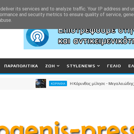
eliver its services and to analyze traffic. Your IP address and 
ormance and security metrics to ensure quality of service, gen
abuse.
ΠΑΡΑΠΟΛΙΤΙΚΑ
ΖΩΗ
STYLENEWS
ΓΕΛΙΟ
Ε
Η Κόρινθος μίλησε - Μεγαλειώδης συγκέντ
ΚΟΡΙΝΘΙΑ