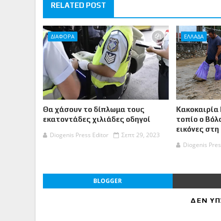
RELATED POST
ΔΙΑΦΟΡΑ
ΕΛΛΑΔΑ
Θα χάσουν το δίπλωμα τους
Κακοκαιρία 
εκατοντάδες χιλιάδες οδηγοί
τοπίο ο Βόλ
εικόνες στη
Diogenis Press Editor
Σεπτ 29, 2023
Diogenis Pres
BLOGGER
ΔΕΝ ΥΠ