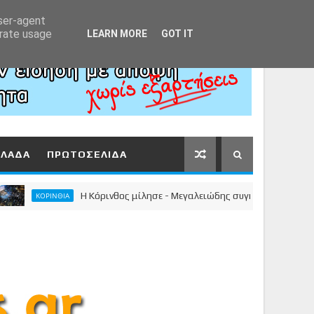
Αρχική
About
Contact
user-agent
erate usage
LEARN MORE
GOT IT
ΛΛΑΔΑ
ΠΡΩΤΟΣΕΛΙΔΑ
Η Κόρινθος μίλησε - Μεγαλειώδης συγκέντρωση του Νίκου Σ
ΚΟΡΙΝΘΙΑ