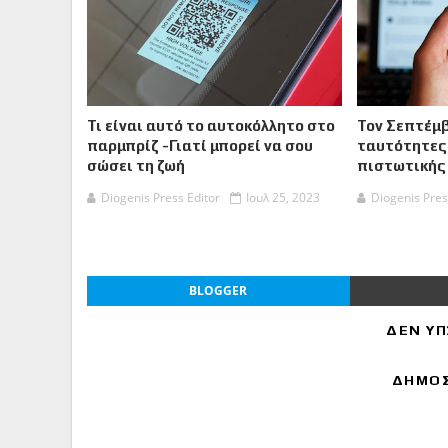
Τι είναι αυτό το αυτοκόλλητο στο
Τον Σεπτέμβ
παρμπρίζ -Γιατί μπορεί να σου
ταυτότητες
σώσει τη ζωή
πιστωτικής
Diogenis Press Editor
Ιουλ 25, 2023
Diogenis Pres
BLOGGER
ΔΕΝ ΥΠ
ΔΗΜΟΣ