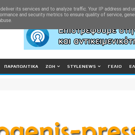
eliver its services and to analyze traffic. Your IP address and 
ormance and security metrics to ensure quality of service, gen
abuse.
ΠΑΡΑΠΟΛΙΤΙΚΑ
ΖΩΗ
STYLENEWS
ΓΕΛΙΟ
Ε