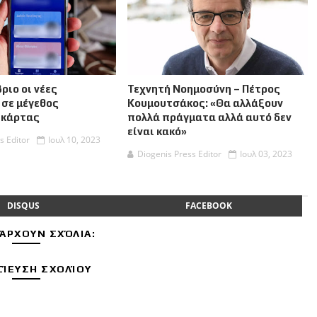
ριο οι νέες
Τεχνητή Νοημοσύνη – Πέτρος
 σε μέγεθος
Κουμουτσάκος: «Θα αλλάξουν
 κάρτας
πολλά πράγματα αλλά αυτό δεν
είναι κακό»
s Editor
Ιουλ 10, 2023
Diogenis Press Editor
Ιουλ 03, 2023
DISQUS
FACEBOOK
ΆΡΧΟΥΝ ΣΧΌΛΙΑ:
ΊΕΥΣΗ ΣΧΟΛΊΟΥ