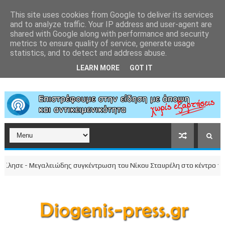
This site uses cookies from Google to deliver its services
and to analyze traffic. Your IP address and user-agent are
shared with Google along with performance and security
metrics to ensure quality of service, generate usage
statistics, and to detect and address abuse.
LEARN MORE
GOT IT
σε - Μεγαλειώδης συγκέντρωση του Νίκου Σταυρέλη στο κέντρο της πόλ