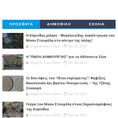
ΠΡΟΣΦΑΤΑ
ΔΗΜΟΦΙΛΗ
ΣΧΟΛΙΑ
Η Κόρινθος μίλησε - Μεγαλειώδης συγκέντρωση του
Νίκου Σταυρέλη στο κέντρο της πόλης!
Diogenis Press Editor
Οκτ 05, 2023
Η "ΠΝΟΗ ΔΗΜΙΟΥΡΓΙΑΣ" για τα Αδέσποτα Ζώα
Diogenis Press Editor
Οκτ 04, 2023
Οι δυο όψεις του “ίδιου νομίσματος”: Ψηφίζεις
Νανόπουλο και βγαίνει Πνευματικός – Της Τζένης
Σουκαρά
Diogenis Press Editor
Οκτ 04, 2023
Γεύμα του Νίκου Σταυρέλη στους δημοσιογράφους
της Κορίνθου
Diogenis Press Editor
Οκτ 04, 2023