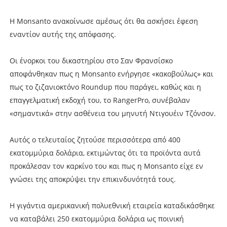
Η Monsanto ανακοίνωσε αμέσως ότι θα ασκήσει έφεση
εναντίον αυτής της απόφασης.
Οι ένορκοι του δικαστηρίου στο Σαν Φρανσίσκο
αποφάνθηκαν πως η Monsanto ενήργησε «κακοβούλως» και
πως το ζιζανιοκτόνο Roundup που παράγει, καθώς και η
επαγγελματική εκδοχή του, το RangerPro, συνέβαλαν
«σημαντικά» στην ασθένεια του μηνυτή Ντιγουέιν Τζόνσον.
Αυτός ο τελευταίος ζητούσε περισσότερα από 400
εκατομμύρια δολάρια, εκτιμώντας ότι τα προϊόντα αυτά
προκάλεσαν τον καρκίνο του και πως η Monsanto είχε εν
γνώσει της αποκρύψει την επικινδυνότητά τους.
Η γιγάντια αμερικανική πολυεθνική εταιρεία καταδικάσθηκε
να καταβάλει 250 εκατομμύρια δολάρια ως ποινική