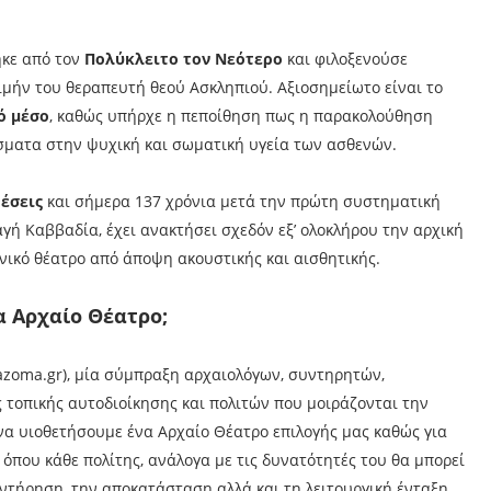
ηκε από τον
Πολύκλειτο τον Νεότερο
και φιλοξενούσε
ιμήν του θεραπευτή θεού Ασκληπιού. Αξιοσημείωτο είναι το
ό μέσο
, καθώς υπήρχε η πεποίθηση πως η παρακολούθηση
σματα στην ψυχική και σωματική υγεία των ασθενών.
θέσεις
και σήμερα 137 χρόνια μετά την πρώτη συστηματική
ή Καββαδία, έχει ανακτήσει σχεδόν εξ’ ολοκλήρου την αρχική
ηνικό θέατρο από άποψη ακουστικής και αισθητικής.
α Αρχαίο Θέατρο;
azoma.gr), μία σύμπραξη αρχαιολόγων, συντηρητών,
 τοπικής αυτοδιοίκησης και πολιτών που μοιράζονται την
να υιοθετήσουμε ένα Αρχαίο Θέατρο επιλογής μας καθώς για
 όπου κάθε πολίτης, ανάλογα με τις δυνατότητές του θα μπορεί
υντήρηση, την αποκατάσταση αλλά και τη λειτουργική ένταξη