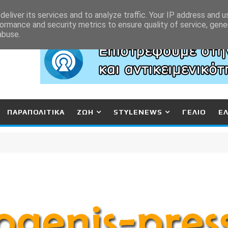
eliver its services and to analyze traffic. Your IP address and 
ormance and security metrics to ensure quality of service, gen
abuse.
ΠΑΡΑΠΟΛΙΤΙΚΑ
ΖΩΗ
STYLENEWS
ΓΕΛΙΟ
Ε