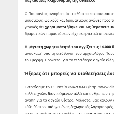
Παγκόσμιας Κληρονομίας της UNESCO;
Ο Παυσανίας αναφέρει ότι το θέατρο κατασκευάστ
μουσικούς, ωδικούς και δραματικούς αγώνες προς τ
γεγονός ότι
χρησιμοποιήθηκε και ως θεραπευτικ
δραματικών παραστάσεων είχε ευεργετικά αποτελέ
Η μέγιστη χωρητικότητά του αγγίζει τις 14.000 
ανασκαφή υπό τη διεύθυνση του αρχαιολόγου Παναγ
του μορφή. Πρόκειται για το τελειότερο αρχαίο ελλ
Ήξερες ότι μπορείς να υιοθετήσεις έν
Εντοπίσαμε το Σωματείο «ΔΙΑΖΩΜΑ» (http://www.di
καλλιτεχνών, διανοούμενων αλλά και ανθρώπων της
αγάπη για τα αρχαία θέατρα. Μάλιστα, μας καλούν 
κάθε θέατρο υπάρχει ένας ξεχωριστός λογαριασμός,
να συνεισφέρει για τη μελέτη, την ανασκαφή, τη σ