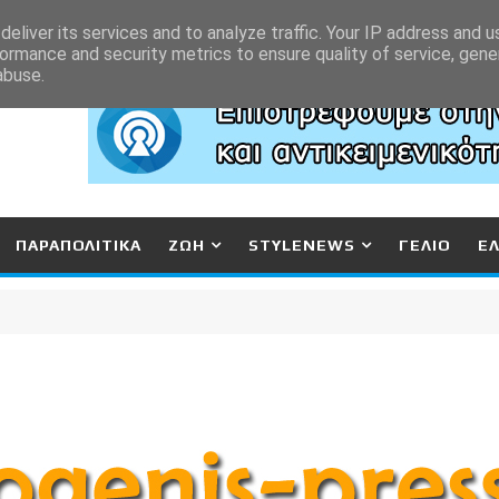
eliver its services and to analyze traffic. Your IP address and 
ormance and security metrics to ensure quality of service, gen
abuse.
ΠΑΡΑΠΟΛΙΤΙΚΑ
ΖΩΗ
STYLENEWS
ΓΕΛΙΟ
Ε