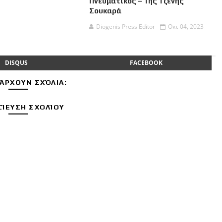
Πνευματικός – Της Τζένης
Σουκαρά
Diogenis Press Editor
Οκτ 04, 2023
DISQUS
FACEBOOK
ΆΡΧΟΥΝ ΣΧΌΛΙΑ:
ΊΕΥΣΗ ΣΧΟΛΊΟΥ