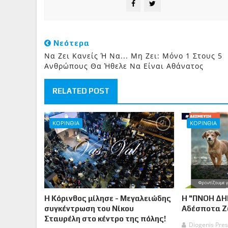
Νεότερα
Να Ζει Κανείς Ή Να... Μη Ζει: Μόνο 1 Στους 5
Ανθρώπους Θα Ήθελε Να Είναι Αθάνατος
RELATED POST
ΚΟΡΙΝΘΙΑ
ΚΟΡΙΝΘΙΑ
Η Κόρινθος μίλησε - Μεγαλειώδης
Η "ΠΝΟΗ ΔΗ
συγκέντρωση του Νίκου
Αδέσποτα 
Σταυρέλη στο κέντρο της πόλης!
Diogenis Pres