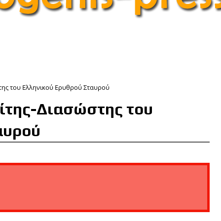
στης του Ελληνικού Ερυθρού Σταυρού
είτης-Διασώστης του
αυρού